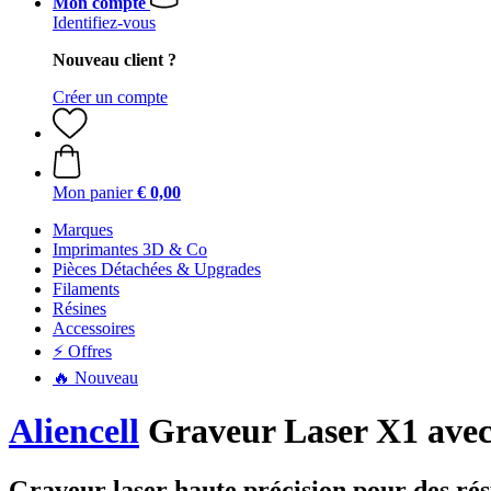
Mon compte
Identifiez-vous
Nouveau client ?
Créer un compte
Mon panier
€ 0,00
Marques
Imprimantes 3D & Co
Pièces Détachées & Upgrades
Filaments
Résines
Accessoires
⚡ Offres
🔥 Nouveau
Aliencell
Graveur Laser X1 avec 
Graveur laser haute précision pour des ré