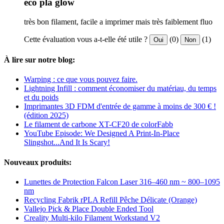
eco pla glow
très bon filament, facile a imprimer mais très faiblement fluo
Cette évaluation vous a-t-elle été utile ?
(0)
(1)
Oui
Non
À lire sur notre blog:
Warping : ce que vous pouvez faire.
Lightning Infill : comment économiser du matériau, du temps
et du poids
Imprimantes 3D FDM d'entrée de gamme à moins de 300 € !
(édition 2025)
Le filament de carbone XT-CF20 de colorFabb
YouTube Episode: We Designed A Print-In-Place
Slingshot...And It Is Scary!
Nouveaux produits:
Lunettes de Protection Falcon Laser 316–460 nm ~ 800–1095
nm
Recycling Fabrik rPLA Refill Pêche Délicate (Orange)
Vallejo Pick & Place Double Ended Tool
Creality Multi-kilo Filament Workstand V2