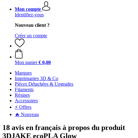
Mon compte
Identifiez-vous
Nouveau client ?
Créer un compte
Mon panier
€ 0,00
Marques
Imprimantes 3D & Co
Pièces Détachées & Upgrades
Filaments
Résines
Accessoires
⚡ Offres
🔥 Nouveau
18 avis en français à propos du produit
3DJAKE ecoPLA Glow