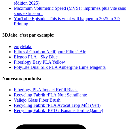
(édition 2025)
Maximum Volumetric Speed (MVS) : imprimez plus vite sans
sous-extrusion !
YouTube Episode: This is what will happen in 2025 in 3D
Printing
3DJake, c'est par exemple:
eufyMake
Filtres à Charbon Actif pour Filtre à Air
Elegoo PLA+ Sky Blue
Fiberlogy Easy PLA Yellow
PolyLite Dual Silk PLA Aubergine Lime-Magenta
Nouveaux produits:
Fiberlogy PLA Impact Refill Black
Recycling Fabrik rPLA Nuit Scintillante
Vallejo Glass Fiber Brush
Recycling Fabrik rPLA Avocat Trop Mûr (Vert)
Recycling Fabrik rPETG Banane Tordue (Jaune)