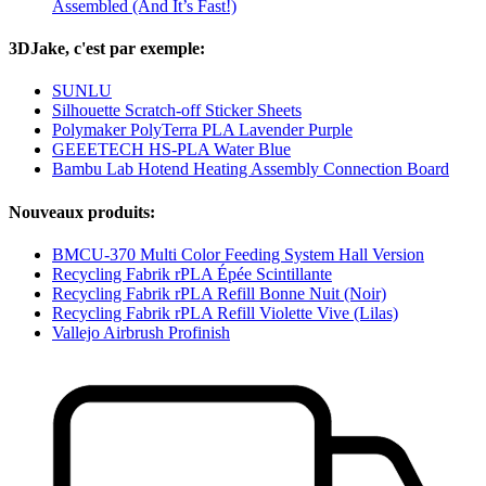
Assembled (And It’s Fast!)
3DJake, c'est par exemple:
SUNLU
Silhouette Scratch-off Sticker Sheets
Polymaker PolyTerra PLA Lavender Purple
GEEETECH HS-PLA Water Blue
Bambu Lab Hotend Heating Assembly Connection Board
Nouveaux produits:
BMCU-370 Multi Color Feeding System Hall Version
Recycling Fabrik rPLA Épée Scintillante
Recycling Fabrik rPLA Refill Bonne Nuit (Noir)
Recycling Fabrik rPLA Refill Violette Vive (Lilas)
Vallejo Airbrush Profinish