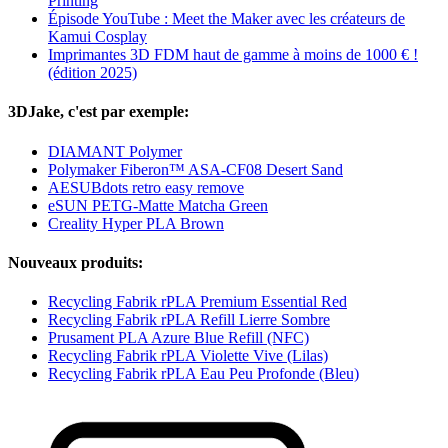
Printing
Épisode YouTube : Meet the Maker avec les créateurs de
Kamui Cosplay
Imprimantes 3D FDM haut de gamme à moins de 1000 € !
(édition 2025)
3DJake, c'est par exemple:
DIAMANT Polymer
Polymaker Fiberon™ ASA-CF08 Desert Sand
AESUBdots retro easy remove
eSUN PETG-Matte Matcha Green
Creality Hyper PLA Brown
Nouveaux produits:
Recycling Fabrik rPLA Premium Essential Red
Recycling Fabrik rPLA Refill Lierre Sombre
Prusament PLA Azure Blue Refill (NFC)
Recycling Fabrik rPLA Violette Vive (Lilas)
Recycling Fabrik rPLA Eau Peu Profonde (Bleu)