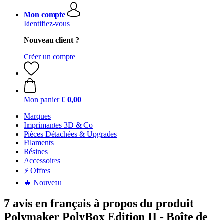
Mon compte
Identifiez-vous
Nouveau client ?
Créer un compte
Mon panier
€ 0,00
Marques
Imprimantes 3D & Co
Pièces Détachées & Upgrades
Filaments
Résines
Accessoires
⚡ Offres
🔥 Nouveau
7 avis en français à propos du produit
Polymaker PolyBox Edition II - Boîte de