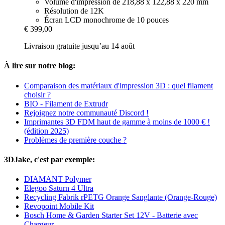
Volume d'impression de 218,88 x 122,88 x 220 mm
Résolution de 12K
Écran LCD monochrome de 10 pouces
€ 399,00
Livraison gratuite jusqu’au 14 août
À lire sur notre blog:
Comparaison des matériaux d'impression 3D : quel filament
choisir ?
BIO - Filament de Extrudr
Rejoignez notre communauté Discord !
Imprimantes 3D FDM haut de gamme à moins de 1000 € !
(édition 2025)
Problèmes de première couche ?
3DJake, c'est par exemple:
DIAMANT Polymer
Elegoo Saturn 4 Ultra
Recycling Fabrik rPETG Orange Sanglante (Orange-Rouge)
Revopoint Mobile Kit
Bosch Home & Garden Starter Set 12V - Batterie avec
Chargeur