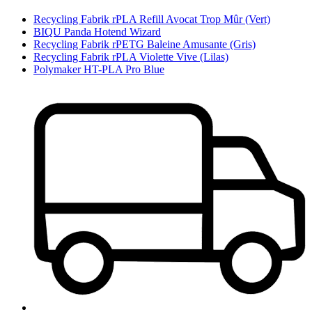
Recycling Fabrik rPLA Refill Avocat Trop Mûr (Vert)
BIQU Panda Hotend Wizard
Recycling Fabrik rPETG Baleine Amusante (Gris)
Recycling Fabrik rPLA Violette Vive (Lilas)
Polymaker HT-PLA Pro Blue