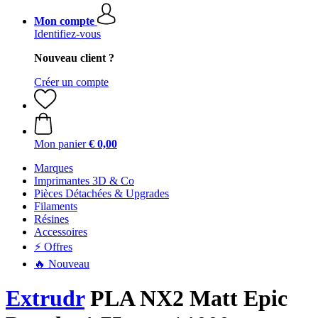
Mon compte
Identifiez-vous
Nouveau client ?
Créer un compte
Mon panier
€ 0,00
Marques
Imprimantes 3D & Co
Pièces Détachées & Upgrades
Filaments
Résines
Accessoires
⚡ Offres
🔥 Nouveau
Extrudr
PLA NX2 Matt Epic