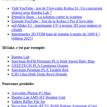
Vidé YouTube : test de l'Anycubic Kobra S1. Un concurrent
sérieux pour Bambu Lab ?
PrintaFix Basic - La solution contre le warping
Épisode YouTube : Test de la Kobra 2 Pro d'Anycubic
eufyMake E1 : imprimante UV à texture 3D pour makers et
créatifs
Imprimantes 3D FDM haut de gamme à moins de 1000 € !
(édition 2025)
3DJake, c'est par exemple:
Bambu Lab
Spectrum ReFill Premium PLA High Speed Baby Blue
GEEETECH PLA Luminous Orange
Spectrum Premium PLA Tooling Red
E3D Ultra High Temp Revo Hotside
Nouveaux produits:
Anycubic Photon P1 Max
Bambu Lab AMS HT Heating Unit
Vallejo Riffler File Set
Recycling Fabrik rPETG Refill Baleine Amusante (Gris)