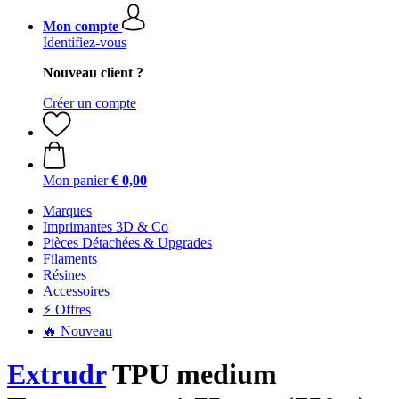
Mon compte
Identifiez-vous
Nouveau client ?
Créer un compte
Mon panier
€ 0,00
Marques
Imprimantes 3D & Co
Pièces Détachées & Upgrades
Filaments
Résines
Accessoires
⚡ Offres
🔥 Nouveau
Extrudr
TPU medium