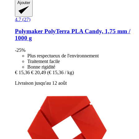
Ajouter
4.7 (27)
Polymaker
PolyTerra PLA Candy, 1,75 mm /
1000 g
-25%
Plus respectueux de l'environnement
Traitement facile
Bonne rigidité
€ 15,36
€ 20,49
(€ 15,36 / kg)
Livraison jusqu'au 12 août