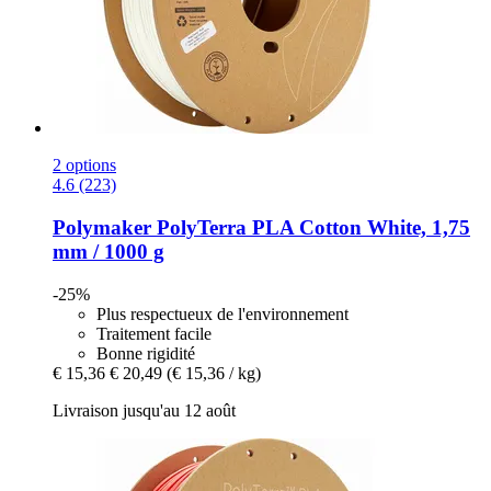
2 options
4.6 (223)
Polymaker
PolyTerra PLA Cotton White, 1,75
mm / 1000 g
-25%
Plus respectueux de l'environnement
Traitement facile
Bonne rigidité
€ 15,36
€ 20,49
(€ 15,36 / kg)
Livraison jusqu'au 12 août