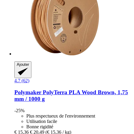
Ajouter
4.7 (62)
Polymaker
PolyTerra PLA Wood Brown, 1,75
mm / 1000 g
-25%
Plus respectueux de l'environnement
Utilisation facile
Bonne rigidité
€ 15,36
€ 20,49
(€ 15,36 / kg)