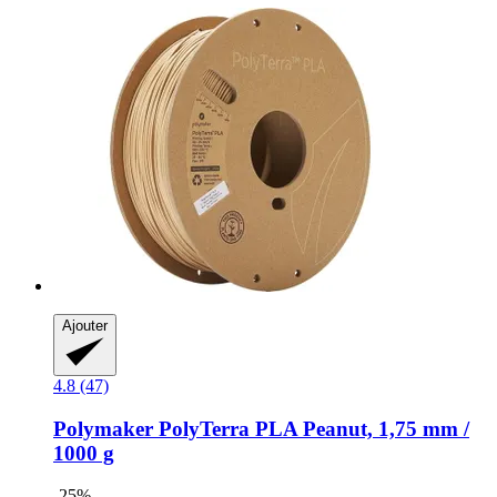
Ajouter
4.8 (47)
Polymaker
PolyTerra PLA Peanut, 1,75 mm /
1000 g
-25%