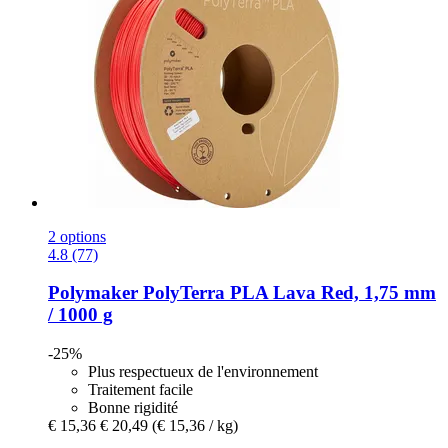
2 options
4.8 (77)
Polymaker
PolyTerra PLA Lava Red, 1,75 mm
/ 1000 g
-25%
Plus respectueux de l'environnement
Traitement facile
Bonne rigidité
€ 15,36
€ 20,49
(€ 15,36 / kg)