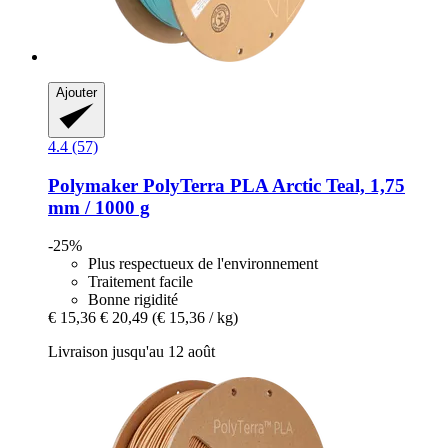
Ajouter
4.4 (57)
Polymaker
PolyTerra PLA Arctic Teal, 1,75
mm / 1000 g
-25%
Plus respectueux de l'environnement
Traitement facile
Bonne rigidité
€ 15,36
€ 20,49
(€ 15,36 / kg)
Livraison jusqu'au 12 août