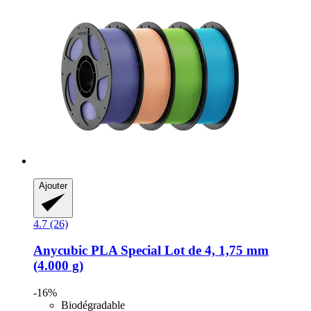
Ajouter
4.7 (26)
Anycubic
PLA Special Lot de 4, 1,75 mm
(4.000 g)
-16%
Biodégradable