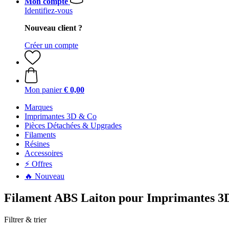
Mon compte
Identifiez-vous
Nouveau client ?
Créer un compte
Mon panier
€ 0,00
Marques
Imprimantes 3D & Co
Pièces Détachées & Upgrades
Filaments
Résines
Accessoires
⚡ Offres
🔥 Nouveau
Filament ABS Laiton pour Imprimantes 3
Filtrer & trier