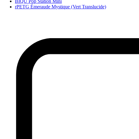
BIQU Pop Station Mini
rPETG Émeraude Mystique (Vert Translucide)