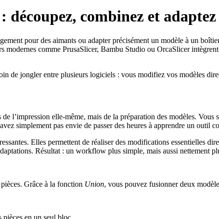
 découpez, combinez et adaptez 
ogement pour des aimants ou adapter précisément un modèle à un boîti
icers modernes comme PrusaSlicer, Bambu Studio ou OrcaSlicer intègren
in de jongler entre plusieurs logiciels : vous modifiez vos modèles dir
 l’impression elle-même, mais de la préparation des modèles. Vous souh
avez simplement pas envie de passer des heures à apprendre un outil c
essantes. Elles permettent de réaliser des modifications essentielles dir
aptations. Résultat : un workflow plus simple, mais aussi nettement pl
s pièces. Grâce à la fonction
Union
, vous pouvez fusionner deux modèle
pièces en un seul bloc,