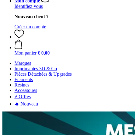
Mon compte
Identifiez-vous
Nouveau client ?
Créer un compte
Mon panier
€ 0,00
Marques
Imprimantes 3D & Co
Pièces Détachées & Upgrades
Filaments
Résines
Accessoires
⚡ Offres
🔥 Nouveau