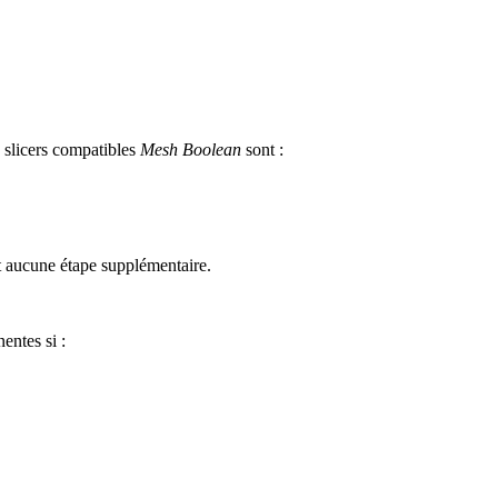
s slicers compatibles
Mesh Boolean
sont :
t aucune étape supplémentaire.
entes si :