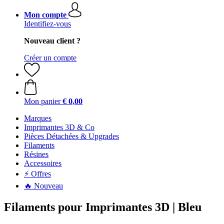
Mon compte
Identifiez-vous
Nouveau client ?
Créer un compte
Mon panier
€ 0,00
Marques
Imprimantes 3D & Co
Pièces Détachées & Upgrades
Filaments
Résines
Accessoires
⚡ Offres
🔥 Nouveau
Filaments pour Imprimantes 3D | Bleu