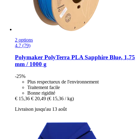
2 options
4.7 (79)
Polymaker
PolyTerra PLA Sapphire Blue, 1,75
mm / 1000 g
-25%
Plus respectueux de l'environnement
Traitement facile
Bonne rigidité
€ 15,36
€ 20,49
(€ 15,36 / kg)
Livraison jusqu'au 13 août