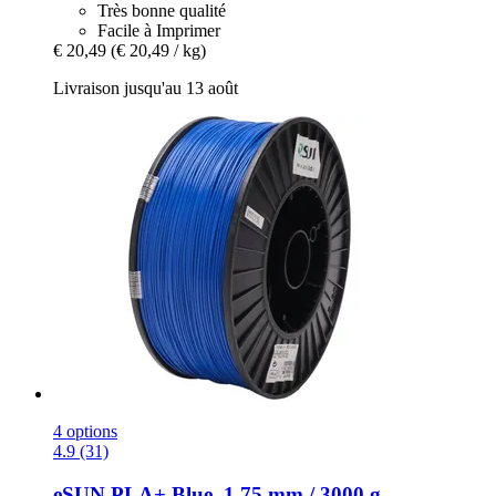
Très bonne qualité
Facile à Imprimer
€ 20,49
(€ 20,49 / kg)
Livraison jusqu'au 13 août
4 options
4.9 (31)
eSUN
PLA+ Blue, 1,75 mm / 3000 g