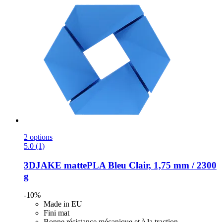
2 options
5.0 (1)
3DJAKE
mattePLA Bleu Clair, 1,75 mm / 2300
g
-10%
Made in EU
Fini mat
Bonne résistance mécanique et à la traction