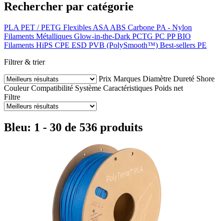
Rechercher par catégorie
PLA
PET / PETG
Flexibles
ASA
ABS
Carbone
PA - Nylon
Filaments Métalliques
Glow-in-the-Dark
PCTG
PC
PP
BIO
Filaments HiPS
CPE
ESD
PVB (PolySmooth™)
Best-sellers
PE
Filtrer & trier
Prix
Marques
Diamètre
Dureté Shore
Couleur
Compatibilité
Système
Caractéristiques
Poids net
Filtre
Bleu: 1 - 30 de 536 produits