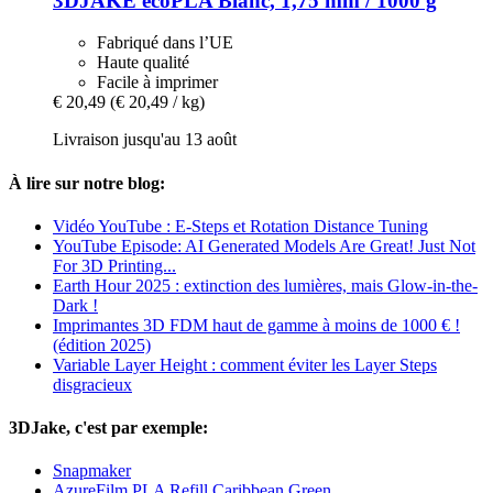
3DJAKE
ecoPLA Blanc, 1,75 mm / 1000 g
Fabriqué dans l’UE
Haute qualité
Facile à imprimer
€ 20,49
(€ 20,49 / kg)
Livraison jusqu'au 13 août
À lire sur notre blog:
Vidéo YouTube : E-Steps et Rotation Distance Tuning
YouTube Episode: AI Generated Models Are Great! Just Not
For 3D Printing...
Earth Hour 2025 : extinction des lumières, mais Glow-in-the-
Dark !
Imprimantes 3D FDM haut de gamme à moins de 1000 € !
(édition 2025)
Variable Layer Height : comment éviter les Layer Steps
disgracieux
3DJake, c'est par exemple:
Snapmaker
AzureFilm PLA Refill Caribbean Green