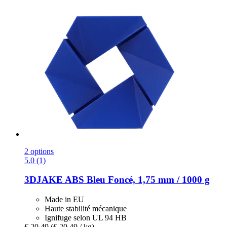
2 options
5.0 (1)
3DJAKE
ABS Bleu Foncé, 1,75 mm / 1000 g
Made in EU
Haute stabilité mécanique
Ignifuge selon UL 94 HB
€ 20,49
(€ 20,49 / kg)