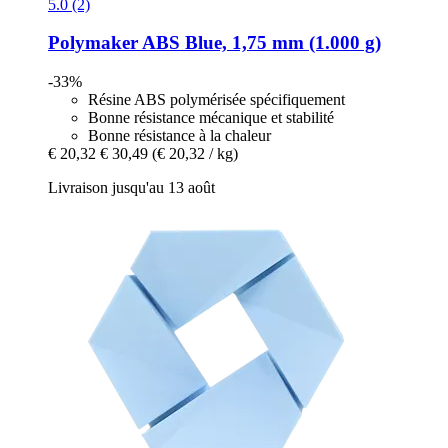
5.0 (2)
Polymaker
ABS Blue, 1,75 mm (1.000 g)
-33%
Résine ABS polymérisée spécifiquement
Bonne résistance mécanique et stabilité
Bonne résistance à la chaleur
€ 20,32
€ 30,49
(€ 20,32 / kg)
Livraison jusqu'au 13 août