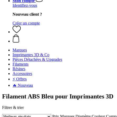
Mon compte
Identifiez-vous
Nouveau client ?
Créer un compte
Marques
Imprimantes 3D & Co
Pièces Détachées & Upgrades
Filaments
Résines
Accessoires
⚡ Offres
🔥 Nouveau
Filament ABS Bleu pour Imprimantes 3D
Filtrer & trier
Prix
Marques
Diamètre
Couleur
Compat