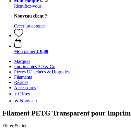
Mon compte
Identifiez-vous
Nouveau client ?
Créer un compte
Mon panier
€ 0,00
Marques
Imprimantes 3D & Co
Pièces Détachées & Upgrades
Filaments
Résines
Accessoires
⚡ Offres
🔥 Nouveau
Filament PETG Transparent pour Imprim
Filtrer & trier