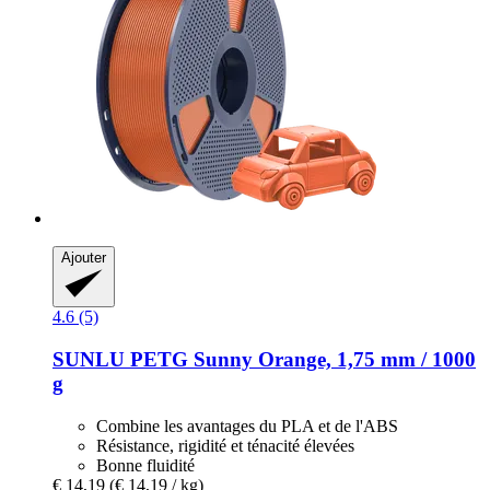
Ajouter
4.6 (5)
SUNLU
PETG Sunny Orange, 1,75 mm / 1000
g
Combine les avantages du PLA et de l'ABS
Résistance, rigidité et ténacité élevées
Bonne fluidité
€ 14,19
(€ 14,19 / kg)