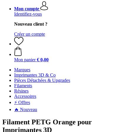
Mon compte
Identifiez-vous
Nouveau client ?
Créer un compte
Mon panier
€ 0,00
Marques
Imprimantes 3D & Co
Pièces Détachées & Upgrades
Filaments
Résines
Accessoires
⚡ Offres
🔥 Nouveau
Filament PETG Orange pour
Imprimantes 3D