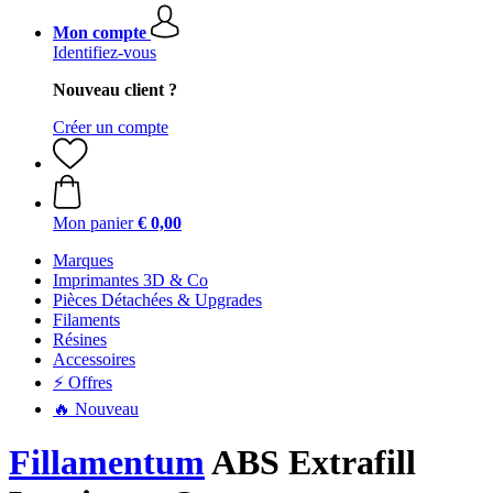
Mon compte
Identifiez-vous
Nouveau client ?
Créer un compte
Mon panier
€ 0,00
Marques
Imprimantes 3D & Co
Pièces Détachées & Upgrades
Filaments
Résines
Accessoires
⚡ Offres
🔥 Nouveau
Fillamentum
ABS Extrafill