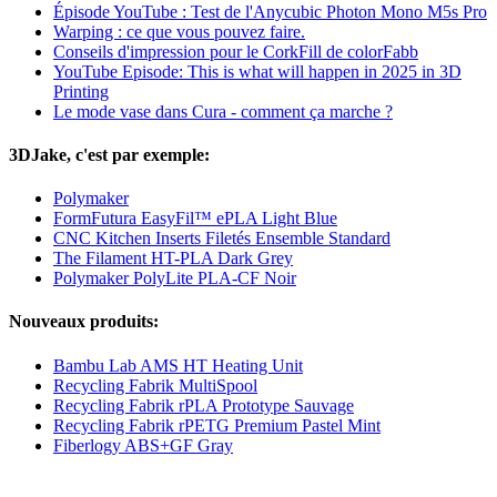
Épisode YouTube : Test de l'Anycubic Photon Mono M5s Pro
Warping : ce que vous pouvez faire.
Conseils d'impression pour le CorkFill de colorFabb
YouTube Episode: This is what will happen in 2025 in 3D
Printing
Le mode vase dans Cura - comment ça marche ?
3DJake, c'est par exemple:
Polymaker
FormFutura EasyFil™ ePLA Light Blue
CNC Kitchen Inserts Filetés Ensemble Standard
The Filament HT-PLA Dark Grey
Polymaker PolyLite PLA-CF Noir
Nouveaux produits:
Bambu Lab AMS HT Heating Unit
Recycling Fabrik MultiSpool
Recycling Fabrik rPLA Prototype Sauvage
Recycling Fabrik rPETG Premium Pastel Mint
Fiberlogy ABS+GF Gray