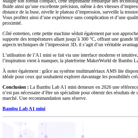
Malgré son format compact, cette imprimante embarque des technologies 
fluide ainsi qu’une excellente précision, même à des vitesses d’impre
distance de la buse, nivelle le plateau d’impression, surveille la tens
Vous profitez ainsi d’une expérience sans complication et d’une quali
proximité.
Côté entretien, cette petite machine séduit également par son approc
supporte des températures allant jusqu’à 300 °C, offrant une grande li
aspects techniques de l’impression 3D, il s’agit d’un véritable avantag
L’utilisation de l’A1 mini se fait via une interface moderne et intuiti
l’inspiration vient à manquer, la plateforme MakerWorld de Bambu Lab m
À noter également : grâce au système multimatériaux AMS lite dispon
idéale pour ceux qui souhaitent explorer davantage les possibilités cré
Conclusion :
La Bambu Lab A1 mini demeure en 2026 une référence inco
n’est pas nécessaire d’être un spécialiste pour obtenir des résultats de 
marché. Une recommandation sans réserve.
Bambu Lab A1 mini