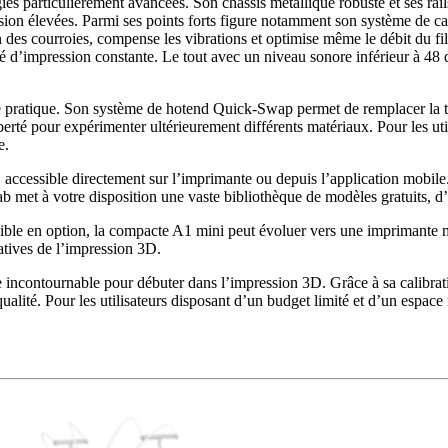
particulièrement avancées. Son châssis métallique robuste et ses rails 
ssion élevées. Parmi ses points forts figure notamment son système de 
ion des courroies, compense les vibrations et optimise même le débit du fi
té d’impression constante. Le tout avec un niveau sonore inférieur à 48 
he pratique. Son système de hotend Quick-Swap permet de remplacer la t
berté pour expérimenter ultérieurement différents matériaux. Pour les ut
e.
ve, accessible directement sur l’imprimante ou depuis l’application mobil
et à votre disposition une vaste bibliothèque de modèles gratuits, d’id
ible en option, la compacte A1 mini peut évoluer vers une imprimante m
atives de l’impression 3D.
ntournable pour débuter dans l’impression 3D. Grâce à sa calibration a
qualité. Pour les utilisateurs disposant d’un budget limité et d’un espace 