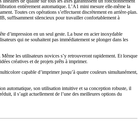
linéaires de qualité sur tous les axes garantissent un fonctionnement
calibration entièrement automatique. L’A1 mini mesure elle-même la
lament. Toutes ces opérations s’effectuent discrètement en arrière-plan.
dB, suffisamment silencieux pour travailler confortablement à
ête d’impression en un seul geste. La buse en acier inoxydable
ilisateurs qui ne souhaitent pas immédiatement se plonger dans les
e. Même les utilisateurs novices s’y retrouveront rapidement. Et lorsque
ées créatives et de projets prêts à imprimer.
ulticolore capable d’imprimer jusqu’à quatre couleurs simultanément,
utomatique, son utilisation intuitive et sa conception robuste, il
réduit, il s’agit actuellement de l’une des meilleures options du