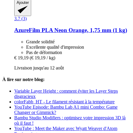
Ajouter
3.7 (3)
AzureFilm
PLA Neon Orange, 1,75 mm (1 kg)
Grande solidité
Excellente qualité d'impression
Pas de déformation
€ 19,19
(€ 19,19 / kg)
Livraison jusqu'au 12 août
À lire sur notre blog:
Variable Layer Height : comment éviter les Layer Steps
disgracieux
colorFabb_HT - Le filament résistant à la température
YouTube Episode: Bambu Lab A1 mini Combo: Game
Changer or Gimmick?
Bambu Studio Modifiers : optimisez votre impression 3D là
où il faut !
YouTube : Meet the Maker avec Wyatt Weaver d'Atom