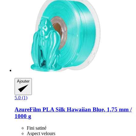
Ajouter
5.0 (1)
AzureFilm
PLA Silk Hawaiian Blue, 1,75 mm /
1000 g
Fini satiné
Aspect velours