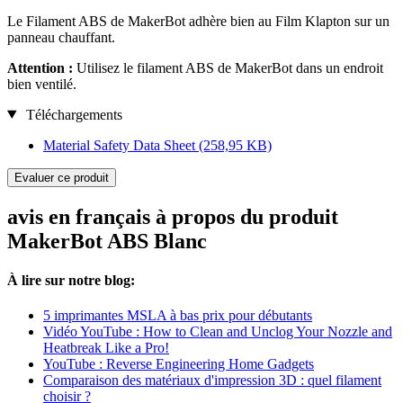
Le Filament ABS de MakerBot adhère bien au Film Klapton sur un
panneau chauffant.
Attention :
Utilisez le filament ABS de MakerBot dans un endroit
bien ventilé.
Téléchargements
Material Safety Data Sheet
(258,95 KB)
Evaluer ce produit
avis en français à propos du produit
MakerBot ABS Blanc
À lire sur notre blog:
5 imprimantes MSLA à bas prix pour débutants
Vidéo YouTube : How to Clean and Unclog Your Nozzle and
Heatbreak Like a Pro!
YouTube : Reverse Engineering Home Gadgets
Comparaison des matériaux d'impression 3D : quel filament
choisir ?