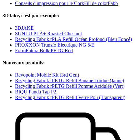
Conseils d'impression pour le CorkFill de colorFabb
3DJake, c'est par exemple:
3DJAKE
SUNLU PLA+ Roasted Chestnut
Recycling Fabrik rPLA Refill Océan Profond (Bleu Foncé)
PROXXON Transfo Électrique NG 5/E
FormFutura Bulk PETG Red
Nouveaux produits:
Revopoint Mobile Kit (3rd Gen)
Recycling Fabrik rPETG Refill Banane Tordue (Jaune)
Recycling Fabrik rPETG Refill Pomme Acidulée (Vert)
BIQU Panda Tap P2
Recycling Fabrik rPETG Refill Verre Poli (Transparent)