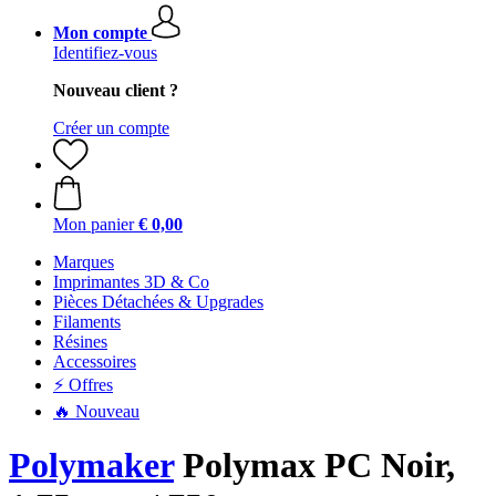
Mon compte
Identifiez-vous
Nouveau client ?
Créer un compte
Mon panier
€ 0,00
Marques
Imprimantes 3D & Co
Pièces Détachées & Upgrades
Filaments
Résines
Accessoires
⚡ Offres
🔥 Nouveau
Polymaker
Polymax PC Noir,