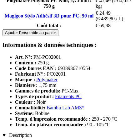
Polymaker Polymax PC Noir, 1,75 mm /
€ 45,49
(€ 60,65 /
750 g
kg)
€ 24,49
Magigoo Stylo Adhésif 3D pour PC, 50 ml
(€ 489,80 / L)
Coût total :
€ 69,98
Ajouter l'ensemble au panier
Informations & données techniques :
Art. N°:
PM-PC02001
Contenu :
750 g
Code-barres EAN :
6938936710554
Fabricant N° :
PC02001
Marque :
Polymaker
Diamètre :
1,75 mm
Gammes de produits:
PC-Max
Types de produit :
Filaments PC
Couleur :
Noir
Compatibilité:
Bambu Lab AMS*
Système:
Bobine
Temp. d'impression recommandée :
250 - 270 °C
Temp. du plateau recommandée :
90 - 105 °C
Description