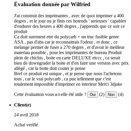
Évaluation donnée par Wilfried
J'ai construit des imprimantes , avec de quoi imprimer a 400
degres , et le jour ou je finis ces hotends ' serieuses ' capables
d'endurer des heures a 400 degres , j'apprends que ce soir ce
produit
Ca doit surement etre du polycarb + un truc fusible genre
ASA , pas d'abs car je reconnaitrais l'odeur , et donc , ce
melange permet de fuser a 270 degres , et d'avoir le meilleur
materiau possible , pour les imprimantes de bureau Produit
plein de chichis , boite en carte DELUXE etccc , ca serait
bien de downgrader la boite et d'en faire une version avec prix
allégé , car la boite doit couter je pense
Bref ce produit est unique , et je pense que nous l'achetons
tous , car le vrai polycarb , ca pue tellement que c'est
totalement impossible d'imprimer en interieur Merci 3djake
Cette évaluation vous a-t-elle été utile ?
(2)
(4)
Oui
Non
Client(e)
24 avril 2018
Achat verifié