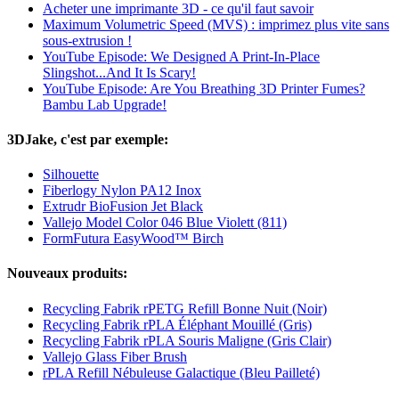
Acheter une imprimante 3D - ce qu'il faut savoir
Maximum Volumetric Speed (MVS) : imprimez plus vite sans
sous-extrusion !
YouTube Episode: We Designed A Print-In-Place
Slingshot...And It Is Scary!
YouTube Episode: Are You Breathing 3D Printer Fumes?
Bambu Lab Upgrade!
3DJake, c'est par exemple:
Silhouette
Fiberlogy Nylon PA12 Inox
Extrudr BioFusion Jet Black
Vallejo Model Color 046 Blue Violett (811)
FormFutura EasyWood™ Birch
Nouveaux produits:
Recycling Fabrik rPETG Refill Bonne Nuit (Noir)
Recycling Fabrik rPLA Éléphant Mouillé (Gris)
Recycling Fabrik rPLA Souris Maligne (Gris Clair)
Vallejo Glass Fiber Brush
rPLA Refill Nébuleuse Galactique (Bleu Pailleté)