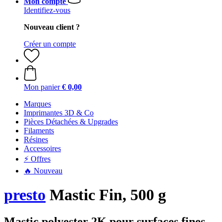
Mon compte
Identifiez-vous
Nouveau client ?
Créer un compte
Mon panier
€ 0,00
Marques
Imprimantes 3D & Co
Pièces Détachées & Upgrades
Filaments
Résines
Accessoires
⚡ Offres
🔥 Nouveau
presto
Mastic Fin, 500 g
Mastic polyester 2K pour surfaces fines