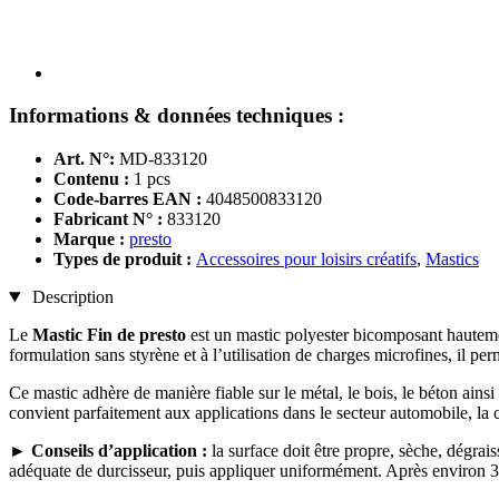
Informations & données techniques :
Art. N°:
MD-833120
Contenu :
1 pcs
Code-barres EAN :
4048500833120
Fabricant N° :
833120
Marque :
presto
Types de produit :
Accessoires pour loisirs créatifs
,
Mastics
Description
Le
Mastic Fin de
presto
est un mastic polyester bicomposant hautement 
formulation sans styrène et à l’utilisation de charges microfines, il per
Ce mastic adhère de manière fiable sur le métal, le bois, le béton ainsi 
convient parfaitement aux applications dans le secteur automobile, la c
►
Conseils d’application :
la surface doit être propre, sèche, dégrai
adéquate de durcisseur, puis appliquer uniformément. Après environ 30 