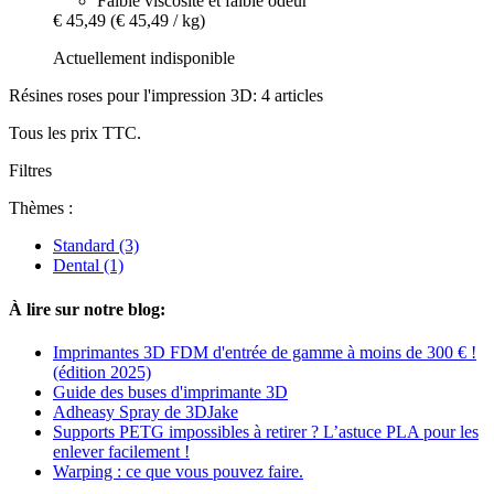
Faible viscosité et faible odeur
€ 45,49
(€ 45,49 / kg)
Actuellement indisponible
Résines roses pour l'impression 3D: 4 articles
Tous les prix TTC.
Filtres
Thèmes :
Standard
(3)
Dental
(1)
À lire sur notre blog:
Imprimantes 3D FDM d'entrée de gamme à moins de 300 € !
(édition 2025)
Guide des buses d'imprimante 3D
Adheasy Spray de 3DJake
Supports PETG impossibles à retirer ? L’astuce PLA pour les
enlever facilement !
Warping : ce que vous pouvez faire.