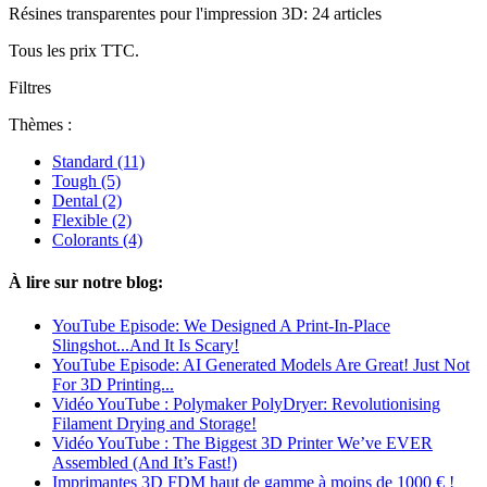
Résines transparentes pour l'impression 3D: 24 articles
Tous les prix TTC.
Filtres
Thèmes :
Standard
(11)
Tough
(5)
Dental
(2)
Flexible
(2)
Colorants
(4)
À lire sur notre blog:
YouTube Episode: We Designed A Print-In-Place
Slingshot...And It Is Scary!
YouTube Episode: AI Generated Models Are Great! Just Not
For 3D Printing...
Vidéo YouTube : Polymaker PolyDryer: Revolutionising
Filament Drying and Storage!
Vidéo YouTube : The Biggest 3D Printer We’ve EVER
Assembled (And It’s Fast!)
Imprimantes 3D FDM haut de gamme à moins de 1000 € !