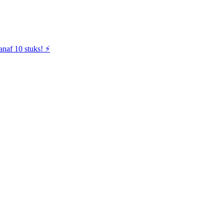
naf 10 stuks! ⚡️