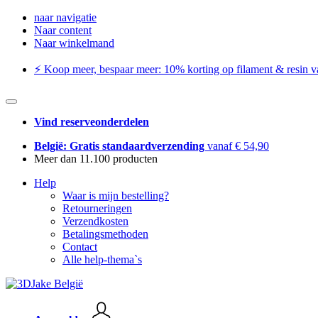
naar navigatie
Naar content
Naar winkelmand
⚡️ Koop meer, bespaar meer: ​​10% korting op filament & resin va
Vind reserveonderdelen
België: Gratis standaardverzending
vanaf € 54,90
Meer dan 11.100 producten
Help
Waar is mijn bestelling?
Retourneringen
Verzendkosten
Betalingsmethoden
Contact
Alle help-thema`s