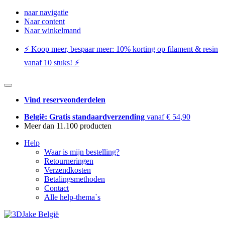
naar navigatie
Naar content
Naar winkelmand
⚡️ Koop meer, bespaar meer: ​​10% korting op filament & resin
vanaf 10 stuks! ⚡️
Vind reserveonderdelen
België: Gratis standaardverzending
vanaf € 54,90
Meer dan 11.100 producten
Help
Waar is mijn bestelling?
Retourneringen
Verzendkosten
Betalingsmethoden
Contact
Alle help-thema`s