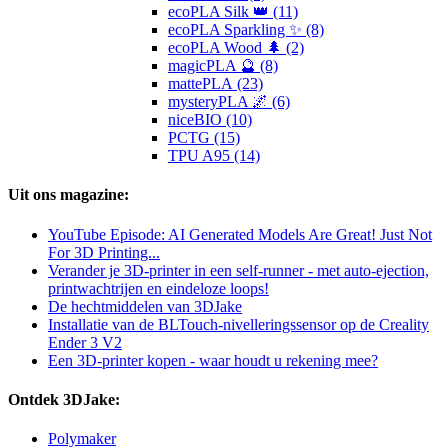
ecoPLA Silk 👑 (11)
ecoPLA Sparkling ✨ (8)
ecoPLA Wood 🌲 (2)
magicPLA 🔮 (8)
mattePLA (23)
mysteryPLA 🌌 (6)
niceBIO (10)
PCTG (15)
TPU A95 (14)
Uit ons magazine:
YouTube Episode: AI Generated Models Are Great! Just Not
For 3D Printing...
Verander je 3D-printer in een self-runner - met auto-ejection,
printwachtrijen en eindeloze loops!
De hechtmiddelen van 3DJake
Installatie van de BLTouch-nivelleringssensor op de Creality
Ender 3 V2
Een 3D-printer kopen - waar houdt u rekening mee?
Ontdek 3DJake:
Polymaker