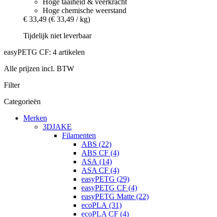
Hoge taaiheid & veerkracht
Hoge chemische weerstand
€ 33,49
(€ 33,49 / kg)
Tijdelijk niet leverbaar
easyPETG CF: 4 artikelen
Alle prijzen incl. BTW
Filter
Categorieën
Merken
3DJAKE
Filamenten
ABS (22)
ABS CF (4)
ASA (14)
ASA CF (4)
easyPETG (29)
easyPETG CF (4)
easyPETG Matte (22)
ecoPLA (31)
ecoPLA CF (4)