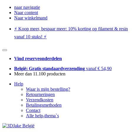
naar navigatie
Naar content
Naar winkelmand
⚡️ Koop meer, bespaar meer: ​​10% korting op filament & resin
vanaf 10 stuks! ⚡️
Vind reserveonderdelen
België: Gratis standaardverzending
vanaf € 54,90
Meer dan 11.100 producten
Help
Waar is mijn bestelling?
Retourneringen
Verzendkosten
Betalingsmethoden
Contact
Alle help-thema`s