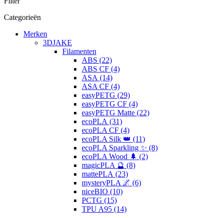
Filter
Categorieën
Merken
3DJAKE
Filamenten
ABS (22)
ABS CF (4)
ASA (14)
ASA CF (4)
easyPETG (29)
easyPETG CF (4)
easyPETG Matte (22)
ecoPLA (31)
ecoPLA CF (4)
ecoPLA Silk 👑 (11)
ecoPLA Sparkling ✨ (8)
ecoPLA Wood 🌲 (2)
magicPLA 🔮 (8)
mattePLA (23)
mysteryPLA 🌌 (6)
niceBIO (10)
PCTG (15)
TPU A95 (14)