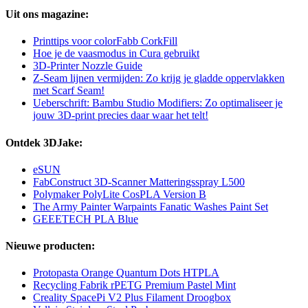
Uit ons magazine:
Printtips voor colorFabb CorkFill
Hoe je de vaasmodus in Cura gebruikt
3D-Printer Nozzle Guide
Z-Seam lijnen vermijden: Zo krijg je gladde oppervlakken
met Scarf Seam!
Ueberschrift: Bambu Studio Modifiers: Zo optimaliseer je
jouw 3D-print precies daar waar het telt!
Ontdek 3DJake:
eSUN
FabConstruct 3D-Scanner Matteringsspray L500
Polymaker PolyLite CosPLA Version B
The Army Painter Warpaints Fanatic Washes Paint Set
GEEETECH PLA Blue
Nieuwe producten:
Protopasta Orange Quantum Dots HTPLA
Recycling Fabrik rPETG Premium Pastel Mint
Creality SpacePi V2 Plus Filament Droogbox