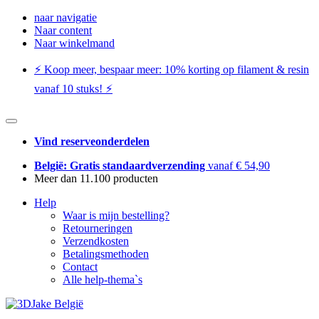
naar navigatie
Naar content
Naar winkelmand
⚡️ Koop meer, bespaar meer: ​​10% korting op filament & resin
vanaf 10 stuks! ⚡️
Vind reserveonderdelen
België: Gratis standaardverzending
vanaf € 54,90
Meer dan 11.100 producten
Help
Waar is mijn bestelling?
Retourneringen
Verzendkosten
Betalingsmethoden
Contact
Alle help-thema`s