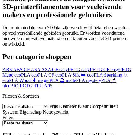
3D-printerfilamenten voor veeleisende
makers en professionele gebruikers
De printmaterialen van 3DJake zijn wereldwijd bekend en worden
op veel verschillende gebieden gebruikt. Er worden voortdurend
nieuwe en innovatieve materialen en kleuren voor het 3D-printen
ontwikkeld.
Per categorie shoppen
ABS
ABS CF
ASA
ASA CF
easyPETG
easyPETG CF
easyPETG
Matte
ecoPLA
ecoPLA CF
ecoPLA Silk 👑
ecoPLA Sparkling ✨
ecoPLA Wood 🌲
magicPLA 🔮
mattePLA
mysteryPLA 🌌
niceBIO
PCTG
TPU A95
Filteren & Sorteren
Prijs
Diameter
Kleur
Compatibiliteit
Systeem
Eigenschap
Nettogewicht
Filters