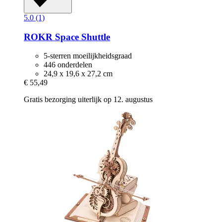
5.0 (1)
ROKR
Space Shuttle
5-sterren moeilijkheidsgraad
446 onderdelen
24,9 x 19,6 x 27,2 cm
€ 55,49
Gratis bezorging uiterlijk op 12. augustus