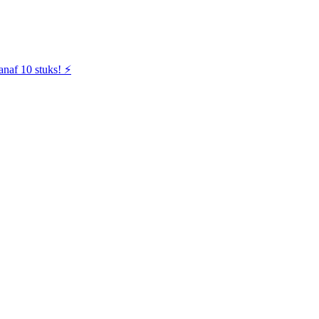
naf 10 stuks! ⚡️