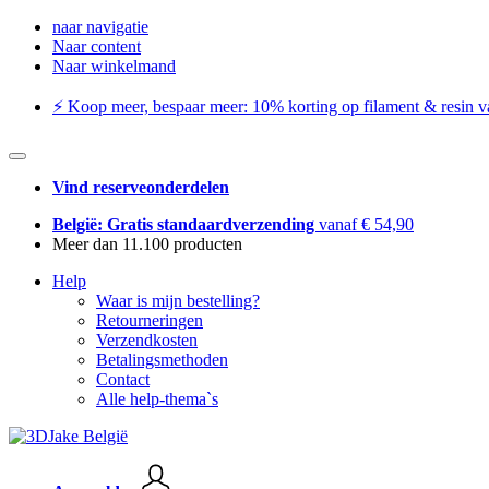
naar navigatie
Naar content
Naar winkelmand
⚡️ Koop meer, bespaar meer: ​​10% korting op filament & resin va
Vind reserveonderdelen
België: Gratis standaardverzending
vanaf € 54,90
Meer dan 11.100 producten
Help
Waar is mijn bestelling?
Retourneringen
Verzendkosten
Betalingsmethoden
Contact
Alle help-thema`s