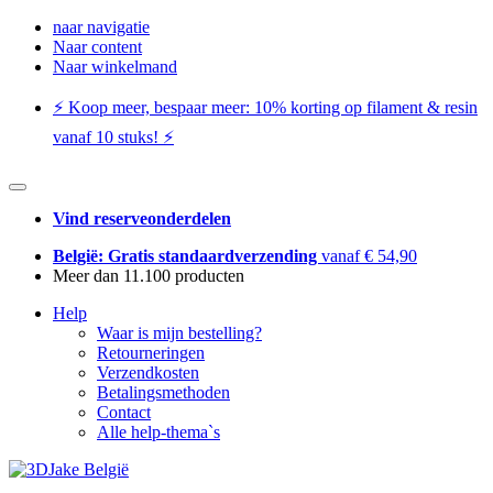
naar navigatie
Naar content
Naar winkelmand
⚡️ Koop meer, bespaar meer: ​​10% korting op filament & resin
vanaf 10 stuks! ⚡️
Vind reserveonderdelen
België: Gratis standaardverzending
vanaf € 54,90
Meer dan 11.100 producten
Help
Waar is mijn bestelling?
Retourneringen
Verzendkosten
Betalingsmethoden
Contact
Alle help-thema`s