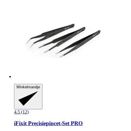
Winkelmandje
4.5 (12)
iFixit
Precisiepincet-​Set PRO