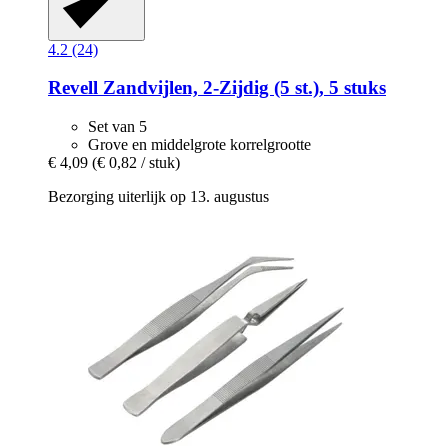
4.2 (24)
Revell
Zandvijlen, 2-​Zijdig (5 st.), 5 stuks
Set van 5
Grove en middelgrote korrelgrootte
€ 4,09
(€ 0,82 / stuk)
Bezorging uiterlijk op 13. augustus