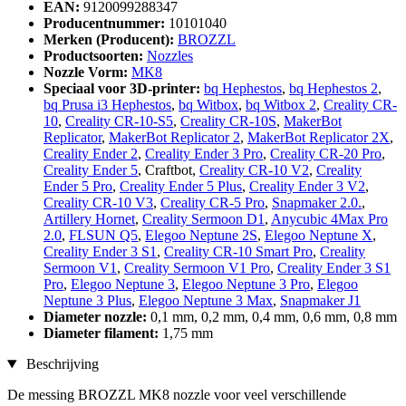
EAN:
9120099288347
Producentnummer:
10101040
Merken (Producent):
BROZZL
Productsoorten:
Nozzles
Nozzle Vorm:
MK8
Speciaal voor 3D-printer:
bq Hephestos
,
bq Hephestos 2
,
bq Prusa i3 Hephestos
,
bq Witbox
,
bq Witbox 2
,
Creality CR-
10
,
Creality CR-10-S5
,
Creality CR-10S
,
MakerBot
Replicator
,
MakerBot Replicator 2
,
MakerBot Replicator 2X
,
Creality Ender 2
,
Creality Ender 3 Pro
,
Creality CR-20 Pro
,
Creality Ender 5
, Craftbot,
Creality CR-10 V2
,
Creality
Ender 5 Pro
,
Creality Ender 5 Plus
,
Creality Ender 3 V2
,
Creality CR-10 V3
,
Creality CR-5 Pro
,
Snapmaker 2.0.
,
Artillery Hornet
,
Creality Sermoon D1
,
Anycubic 4Max Pro
2.0
,
FLSUN Q5
,
Elegoo Neptune 2S
,
Elegoo Neptune X
,
Creality Ender 3 S1
,
Creality CR-10 Smart Pro
,
Creality
Sermoon V1
,
Creality Sermoon V1 Pro
,
Creality Ender 3 S1
Pro
,
Elegoo Neptune 3
,
Elegoo Neptune 3 Pro
,
Elegoo
Neptune 3 Plus
,
Elegoo Neptune 3 Max
,
Snapmaker J1
Diameter nozzle:
0,1 mm, 0,2 mm, 0,4 mm, 0,6 mm, 0,8 mm
Diameter filament:
1,75 mm
Beschrijving
De messing BROZZL MK8 nozzle voor veel verschillende