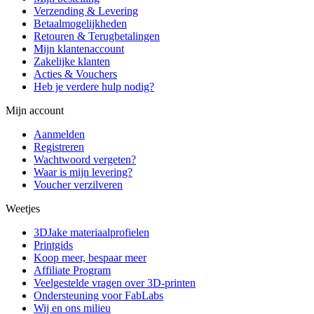
Verzending & Levering
Betaalmogelijkheden
Retouren & Terugbetalingen
Mijn klantenaccount
Zakelijke klanten
Acties & Vouchers
Heb je verdere hulp nodig?
Mijn account
Aanmelden
Registreren
Wachtwoord vergeten?
Waar is mijn levering?
Voucher verzilveren
Weetjes
3DJake materiaalprofielen
Printgids
Koop meer, bespaar meer
Affiliate Program
Veelgestelde vragen over 3D-printen
Ondersteuning voor FabLabs
Wij en ons milieu