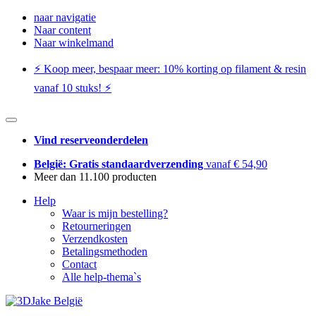
naar navigatie
Naar content
Naar winkelmand
⚡️ Koop meer, bespaar meer: ​​10% korting op filament & resin
vanaf 10 stuks! ⚡️
Vind reserveonderdelen
België: Gratis standaardverzending
vanaf € 54,90
Meer dan 11.100 producten
Help
Waar is mijn bestelling?
Retourneringen
Verzendkosten
Betalingsmethoden
Contact
Alle help-thema`s