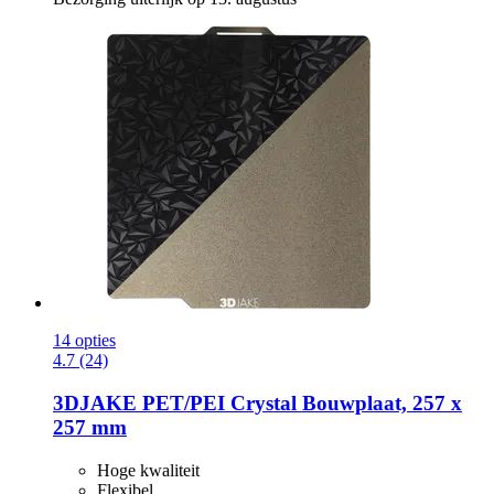
14 opties
4.7 (24)
3DJAKE
PET/PEI Crystal Bouwplaat, 257 x
257 mm
Hoge kwaliteit
Flexibel