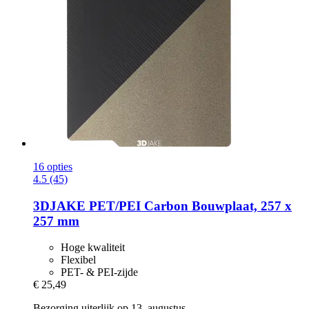
16 opties
4.5 (45)
3DJAKE
PET/PEI Carbon Bouwplaat, 257 x
257 mm
Hoge kwaliteit
Flexibel
PET- & PEI-zijde
€ 25,49
Bezorging uiterlijk op 13. augustus