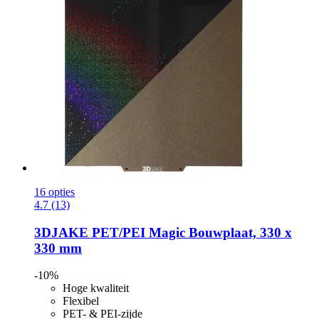
16 opties
4.7 (13)
3DJAKE
PET/PEI Magic Bouwplaat, 330 x
330 mm
-10%
Hoge kwaliteit
Flexibel
PET- & PEI-zijde