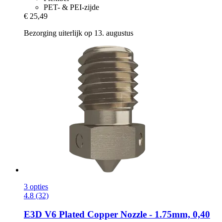
PET- & PEI-zijde
€ 25,49
Bezorging uiterlijk op 13. augustus
3 opties
4.8 (32)
E3D
V6 Plated Copper Nozzle -​ 1.75mm, 0,40