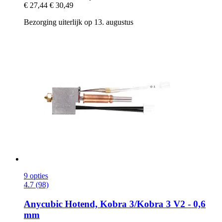
€ 27,44
€ 30,49
Bezorging uiterlijk op 13. augustus
9 opties
4.7 (98)
Anycubic
Hotend, Kobra 3/Kobra 3 V2 -​ 0,6
mm