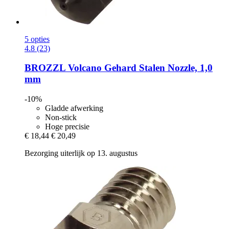
5 opties
4.8 (23)
BROZZL
Volcano Gehard Stalen Nozzle, 1,0
mm
-10%
Gladde afwerking
Non-stick
Hoge precisie
€ 18,44
€ 20,49
Bezorging uiterlijk op 13. augustus