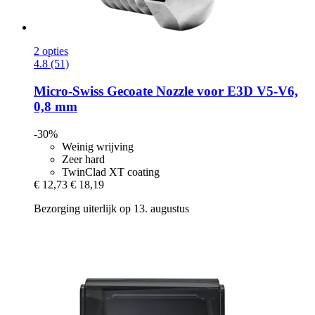
2 opties
4.8 (51)
Micro-Swiss
Gecoate Nozzle voor E3D V5-​V6,
0,8 mm
-30%
Weinig wrijving
Zeer hard
TwinClad XT coating
€ 12,73
€ 18,19
Bezorging uiterlijk op 13. augustus