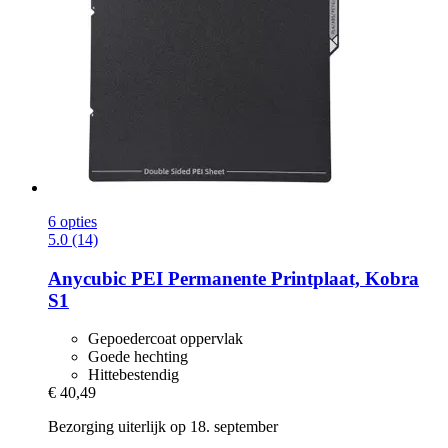
6 opties
5.0 (14)
Anycubic
PEI Permanente Printplaat, Kobra
S1
Gepoedercoat oppervlak
Goede hechting
Hittebestendig
€ 40,49
Bezorging uiterlijk op 18. september