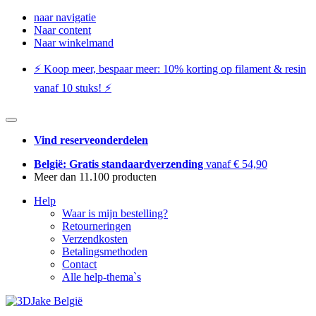
naar navigatie
Naar content
Naar winkelmand
⚡️ Koop meer, bespaar meer: ​​10% korting op filament & resin
vanaf 10 stuks! ⚡️
Vind reserveonderdelen
België: Gratis standaardverzending
vanaf € 54,90
Meer dan 11.100 producten
Help
Waar is mijn bestelling?
Retourneringen
Verzendkosten
Betalingsmethoden
Contact
Alle help-thema`s