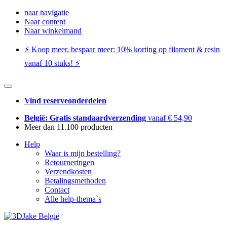
naar navigatie
Naar content
Naar winkelmand
⚡️ Koop meer, bespaar meer: ​​10% korting op filament & resin
vanaf 10 stuks! ⚡️
Vind reserveonderdelen
België: Gratis standaardverzending
vanaf € 54,90
Meer dan 11.100 producten
Help
Waar is mijn bestelling?
Retourneringen
Verzendkosten
Betalingsmethoden
Contact
Alle help-thema`s