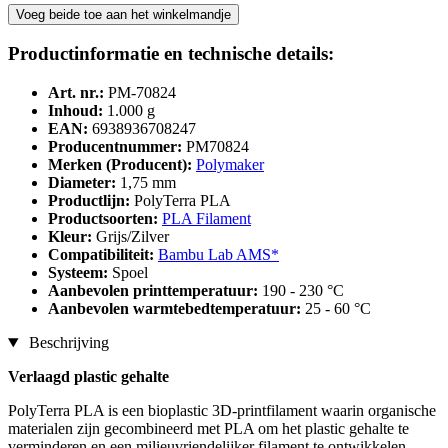
Voeg beide toe aan het winkelmandje
Productinformatie en technische details:
Art. nr.:
PM-70824
Inhoud:
1.000 g
EAN:
6938936708247
Producentnummer:
PM70824
Merken (Producent):
Polymaker
Diameter:
1,75 mm
Productlijn:
PolyTerra PLA
Productsoorten:
PLA Filament
Kleur:
Grijs/Zilver
Compatibiliteit:
Bambu Lab AMS*
Systeem:
Spoel
Aanbevolen printtemperatuur:
190 - 230 °C
Aanbevolen warmtebedtemperatuur:
25 - 60 °C
Beschrijving
Verlaagd plastic gehalte
PolyTerra PLA is een bioplastic 3D-printfilament waarin organische
materialen zijn gecombineerd met PLA om het plastic gehalte te
verminderen en een milieuvriendelijker filament te ontwikkelen.