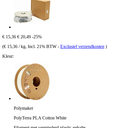
€ 15,36
€ 20,49
-25%
(
€ 15,36 / kg
, Incl. 21% BTW
-
Exclusief verzendkosten
)
Kleur:
Polymaker
PolyTerra PLA Cotton White
Filament met verminderd plastic gehalte