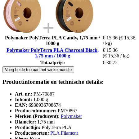
Polymaker PolyTerra PLA Candy, 1,75 mm /
€ 15,36
(€ 15,36
1000 g
/ kg)
Polymaker PolyTerra PLA Charcoal Black,
€ 15,36
1,75 mm / 1000 g
(€ 15,36 / kg)
Totaalprijs:
€ 30,72
Voeg beide toe aan het winkelmandje
Productinformatie en technische details:
Art. nr.:
PM-70867
Inhoud:
1.000 g
EAN:
6938936708674
Producentnummer:
PM70867
Merken (Producent):
Polymaker
Diameter:
1,75 mm
Productlijn:
PolyTerra PLA
Productsoorten:
PLA Filament
Kleur:
Roze