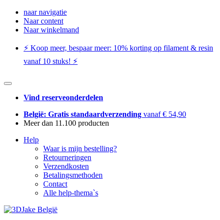
naar navigatie
Naar content
Naar winkelmand
⚡️ Koop meer, bespaar meer: ​​10% korting op filament & resin
vanaf 10 stuks! ⚡️
Vind reserveonderdelen
België: Gratis standaardverzending
vanaf € 54,90
Meer dan 11.100 producten
Help
Waar is mijn bestelling?
Retourneringen
Verzendkosten
Betalingsmethoden
Contact
Alle help-thema`s