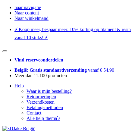
naar navigatie
Naar content
Naar winkelmand
⚡️ Koop meer, bespaar meer: ​​10% korting op filament & resin
vanaf 10 stuks! ⚡️
Vind reserveonderdelen
België: Gratis standaardverzending
vanaf € 54,90
Meer dan 11.100 producten
Help
Waar is mijn bestelling?
Retourneringen
Verzendkosten
Betalingsmethoden
Contact
Alle help-thema`s