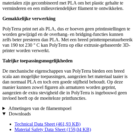
materialen zijn gecombineerd met PLA om het plastic gehalte te
verminderen en een milieuvriendelijker filament te ontwikkelen.
Gemakkelijke verwerking
PolyTerra print net als PLA, dus er hoeven geen printinstellingen te
worden gewijzigd en de overhang- en bridging-functies kunnen
zelfs beter presteren dan PLA. Met een breed printtemperatuurbereik
van 190 tot 230 ° C kan PolyTerra op elke extrusie-gebaseerde 3D-
printer worden verwerkt.
Talrijke toepassingsmogelijkheden
De mechanische eigenschappen van PolyTerra bieden een breed
scala aan mogelijke toepassingen, aangezien het materiaal taaier is
dan normaal PLA en toch een goede stijfheid behoudt. Op deze
manier kunnen zowel figuren als armaturen worden geprint,
aangezien de extra stevigheid die in PolyTerra is ingebouwd geen
invloed heeft op de moeiteloze printfuncties.
Afmetingen van de filamentspoel
Downloads
Technical Data Sheet
(461,93 KB)
Material Safety Data Sheet
(159,04 KB)