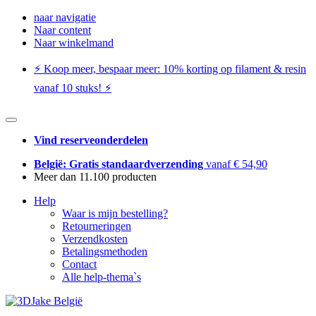
naar navigatie
Naar content
Naar winkelmand
⚡️ Koop meer, bespaar meer: ​​10% korting op filament & resin
vanaf 10 stuks! ⚡️
Vind reserveonderdelen
België: Gratis standaardverzending
vanaf € 54,90
Meer dan 11.100 producten
Help
Waar is mijn bestelling?
Retourneringen
Verzendkosten
Betalingsmethoden
Contact
Alle help-thema`s