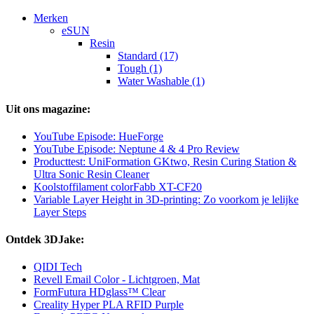
Merken
eSUN
Resin
Standard (17)
Tough (1)
Water Washable (1)
Uit ons magazine:
YouTube Episode: HueForge
YouTube Episode: Neptune 4 & 4 Pro Review
Producttest: UniFormation GKtwo, Resin Curing Station &
Ultra Sonic Resin Cleaner
Koolstoffilament colorFabb XT-CF20
Variable Layer Height in 3D-printing: Zo voorkom je lelijke
Layer Steps
Ontdek 3DJake:
QIDI Tech
Revell Email Color - Lichtgroen, Mat
FormFutura HDglass™ Clear
Creality Hyper PLA RFID Purple