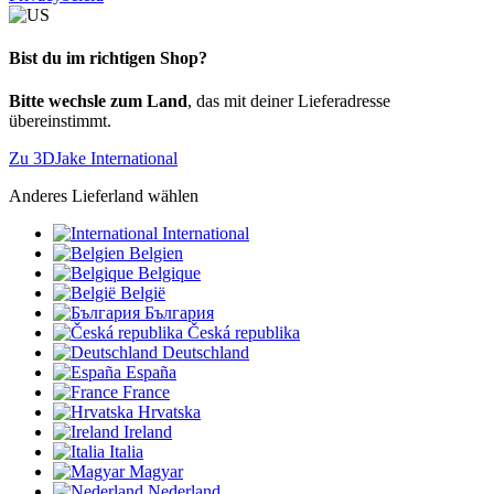
Bist du im richtigen Shop?
Bitte wechsle zum Land
, das mit deiner Lieferadresse
übereinstimmt.
Zu 3DJake International
Anderes Lieferland wählen
International
Belgien
Belgique
België
България
Česká republika
Deutschland
España
France
Hrvatska
Ireland
Italia
Magyar
Nederland