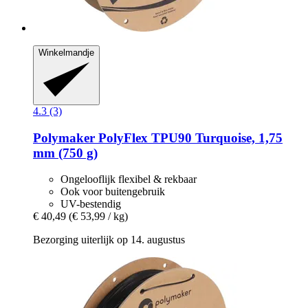
Winkelmandje
4.3 (3)
Polymaker
PolyFlex TPU90 Turquoise, 1,75
mm (750 g)
Ongelooflijk flexibel & rekbaar
Ook voor buitengebruik
UV-bestendig
€ 40,49
(€ 53,99 / kg)
Bezorging uiterlijk op 14. augustus