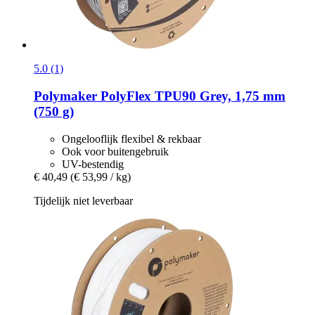
5.0 (1)
Polymaker
PolyFlex TPU90 Grey, 1,75 mm
(750 g)
Ongelooflijk flexibel & rekbaar
Ook voor buitengebruik
UV-bestendig
€ 40,49
(€ 53,99 / kg)
Tijdelijk niet leverbaar