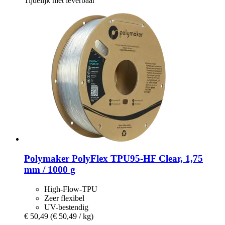
Tijdelijk niet leverbaar
Polymaker
PolyFlex TPU95-​HF Clear, 1,75
mm / 1000 g
High-Flow-TPU
Zeer flexibel
UV-bestendig
€ 50,49
(€ 50,49 / kg)