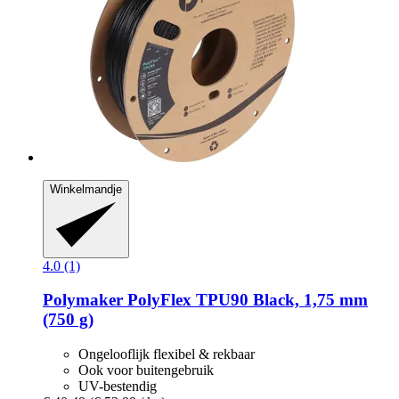
Winkelmandje
4.0 (1)
Polymaker
PolyFlex TPU90 Black, 1,75 mm
(750 g)
Ongelooflijk flexibel & rekbaar
Ook voor buitengebruik
UV-bestendig