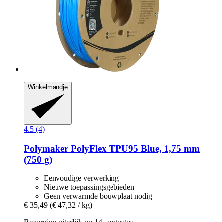
Winkelmandje
4.5 (4)
Polymaker
PolyFlex TPU95 Blue, 1,75 mm
(750 g)
Eenvoudige verwerking
Nieuwe toepassingsgebieden
Geen verwarmde bouwplaat nodig
€ 35,49
(€ 47,32 / kg)
Bezorging uiterlijk op 14. augustus