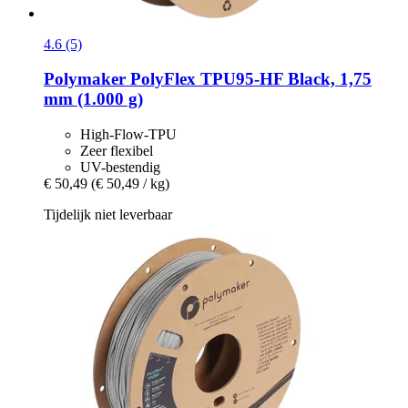
4.6 (5)
Polymaker
PolyFlex TPU95-​HF Black, 1,75
mm (1.000 g)
High-Flow-TPU
Zeer flexibel
UV-bestendig
€ 50,49
(€ 50,49 / kg)
Tijdelijk niet leverbaar