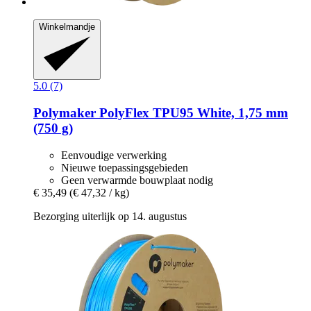
Winkelmandje
5.0 (7)
Polymaker
PolyFlex TPU95 White, 1,75 mm
(750 g)
Eenvoudige verwerking
Nieuwe toepassingsgebieden
Geen verwarmde bouwplaat nodig
€ 35,49
(€ 47,32 / kg)
Bezorging uiterlijk op 14. augustus