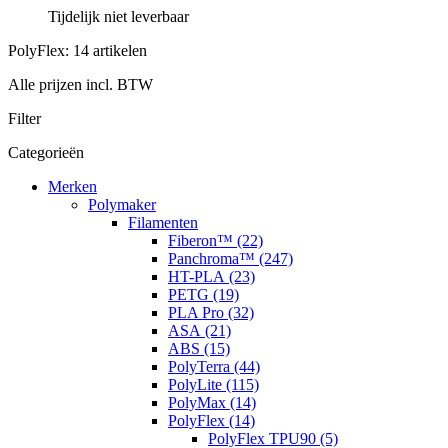
Tijdelijk niet leverbaar
PolyFlex: 14 artikelen
Alle prijzen incl. BTW
Filter
Categorieën
Merken
Polymaker
Filamenten
Fiberon™ (22)
Panchroma™ (247)
HT-PLA (23)
PETG (19)
PLA Pro (32)
ASA (21)
ABS (15)
PolyTerra (44)
PolyLite (115)
PolyMax (14)
PolyFlex (14)
PolyFlex TPU90 (5)