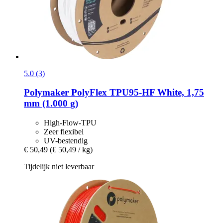
5.0 (3)
Polymaker
PolyFlex TPU95-​HF White, 1,75
mm (1.000 g)
High-Flow-TPU
Zeer flexibel
UV-bestendig
€ 50,49
(€ 50,49 / kg)
Tijdelijk niet leverbaar