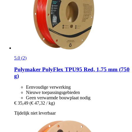
5.0 (2)
Polymaker
PolyFlex TPU95 Red, 1,75 mm (750
g)
Eenvoudige verwerking
Nieuwe toepassingsgebieden
Geen verwarmde bouwplaat nodig
€ 35,49
(€ 47,32 / kg)
Tijdelijk niet leverbaar