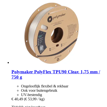
Polymaker
PolyFlex TPU90 Clear, 1,75 mm /
750 g
Ongelooflijk flexibel & rekbaar
Ook voor buitengebruik
UV-bestendig
€ 40,49
(€ 53,99 / kg)