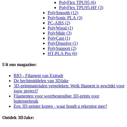
PolyFlex TPU95 (6)
PolyFlex TPU95-HF (3)
PolySmooth (12)
PolySonic PLA (3)
PC-ABS (2)
PolyWood (1)
PolyMide (3)
PolyCast (1)
PolyDissolve (1)
PolySupport (2)
HT-PLA Pro (6)
Uit ons magazine:
BIO - Filament van Extrudr
De hechtmiddelen van 3DJake
3D-printmaterialen vergeleken: Welk filament is geschikt voor
jouw project?
Filamenten voor weerbestendige 3D-prints voor
buitengebruik
Een 3D-printer kopen - waar houdt u rekening mee?
Ontdek 3DJake: