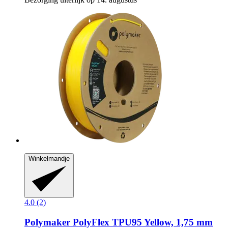
Winkelmandje
4.0 (2)
Polymaker
PolyFlex TPU95 Yellow, 1,75 mm