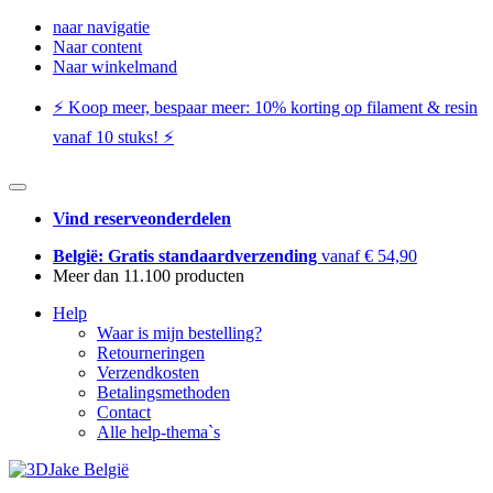
naar navigatie
Naar content
Naar winkelmand
⚡️ Koop meer, bespaar meer: ​​10% korting op filament & resin
vanaf 10 stuks! ⚡️
Vind reserveonderdelen
België: Gratis standaardverzending
vanaf € 54,90
Meer dan 11.100 producten
Help
Waar is mijn bestelling?
Retourneringen
Verzendkosten
Betalingsmethoden
Contact
Alle help-thema`s