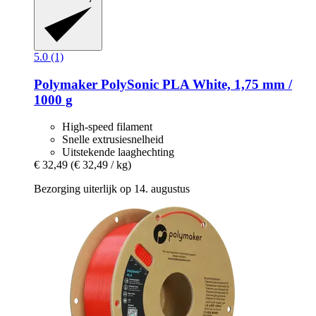
5.0 (1)
Polymaker
PolySonic PLA White, 1,75 mm /
1000 g
High-speed filament
Snelle extrusiesnelheid
Uitstekende laaghechting
€ 32,49
(€ 32,49 / kg)
Bezorging uiterlijk op 14. augustus