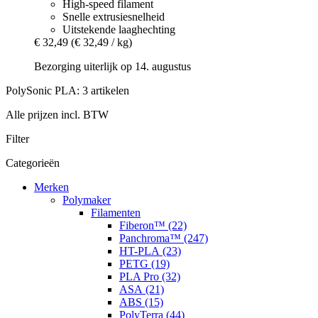
High-speed filament
Snelle extrusiesnelheid
Uitstekende laaghechting
€ 32,49
(€ 32,49 / kg)
Bezorging uiterlijk op 14. augustus
PolySonic PLA: 3 artikelen
Alle prijzen incl. BTW
Filter
Categorieën
Merken
Polymaker
Filamenten
Fiberon™ (22)
Panchroma™ (247)
HT-PLA (23)
PETG (19)
PLA Pro (32)
ASA (21)
ABS (15)
PolyTerra (44)