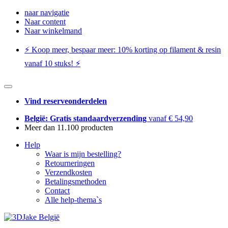
naar navigatie
Naar content
Naar winkelmand
⚡️ Koop meer, bespaar meer: ​​10% korting op filament & resin
vanaf 10 stuks! ⚡️
Vind reserveonderdelen
België: Gratis standaardverzending
vanaf € 54,90
Meer dan 11.100 producten
Help
Waar is mijn bestelling?
Retourneringen
Verzendkosten
Betalingsmethoden
Contact
Alle help-thema`s