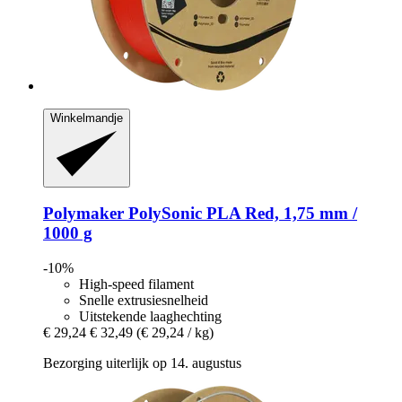
Winkelmandje
Polymaker
PolySonic PLA Red, 1,75 mm /
1000 g
-10%
High-speed filament
Snelle extrusiesnelheid
Uitstekende laaghechting
€ 29,24
€ 32,49
(€ 29,24 / kg)
Bezorging uiterlijk op 14. augustus