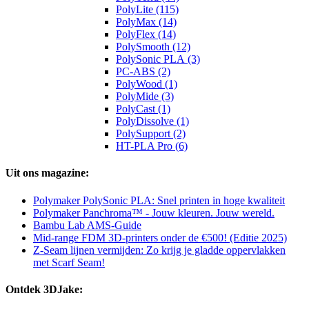
PolyLite (115)
PolyMax (14)
PolyFlex (14)
PolySmooth (12)
PolySonic PLA (3)
PC-ABS (2)
PolyWood (1)
PolyMide (3)
PolyCast (1)
PolyDissolve (1)
PolySupport (2)
HT-PLA Pro (6)
Uit ons magazine:
Polymaker PolySonic PLA: Snel printen in hoge kwaliteit
Polymaker Panchroma™ - Jouw kleuren. Jouw wereld.
Bambu Lab AMS-Guide
Mid-range FDM 3D-printers onder de €500! (Editie 2025)
Z-Seam lijnen vermijden: Zo krijg je gladde oppervlakken
met Scarf Seam!
Ontdek 3DJake: