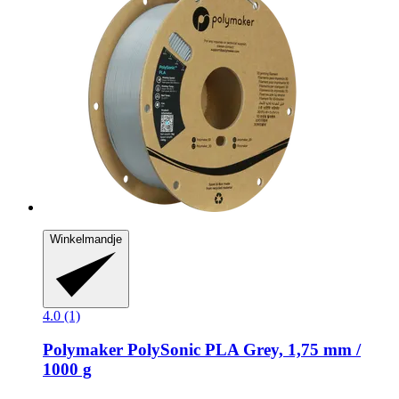
Winkelmandje
4.0 (1)
Polymaker
PolySonic PLA Grey, 1,75 mm /
1000 g