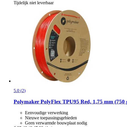
Tijdelijk niet leverbaar
5.0 (2)
Polymaker
PolyFlex TPU95 Red, 1,75 mm (750 
Eenvoudige verwerking
Nieuwe toepassingsgebieden
Geen verwarmde bouwplaat nodig