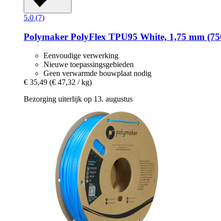
5.0 (7)
Polymaker
PolyFlex TPU95 White, 1,75 mm (75
Eenvoudige verwerking
Nieuwe toepassingsgebieden
Geen verwarmde bouwplaat nodig
€ 35,49
(€ 47,32 / kg)
Bezorging uiterlijk op 13. augustus