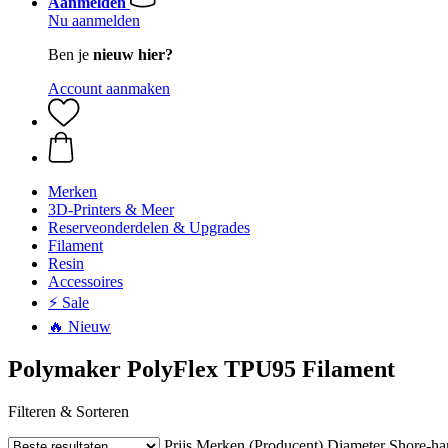
Aanmelden
Nu aanmelden
Ben je
nieuw hier?
Account aanmaken
Merken
3D-Printers & Meer
Reserveonderdelen & Upgrades
Filament
Resin
Accessoires
⚡ Sale
🔥 Nieuw
Polymaker PolyFlex TPU95 Filament
Filteren & Sorteren
Prijs
Merken (Producent)
Diameter
Shore-ha