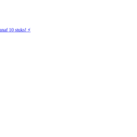
naf 10 stuks! ⚡️