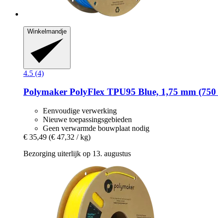
Winkelmandje
4.5 (4)
Polymaker
PolyFlex TPU95 Blue, 1,75 mm (750 
Eenvoudige verwerking
Nieuwe toepassingsgebieden
Geen verwarmde bouwplaat nodig
€ 35,49
(€ 47,32 / kg)
Bezorging uiterlijk op 13. augustus