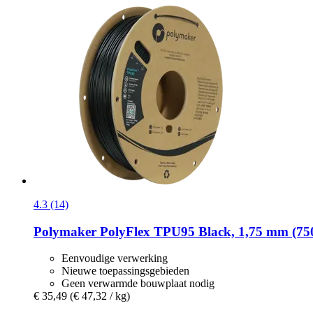
4.3 (14)
Polymaker
PolyFlex TPU95 Black, 1,75 mm (750
Eenvoudige verwerking
Nieuwe toepassingsgebieden
Geen verwarmde bouwplaat nodig
€ 35,49
(€ 47,32 / kg)