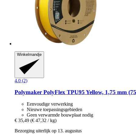
Winkelmandje
4.0 (2)
Polymaker
PolyFlex TPU95 Yellow, 1,75 mm (75
Eenvoudige verwerking
Nieuwe toepassingsgebieden
Geen verwarmde bouwplaat nodig
€ 35,49
(€ 47,32 / kg)
Bezorging uiterlijk op 13. augustus