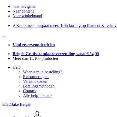
naar navigatie
Naar content
Naar winkelmand
⚡️ Koop meer, bespaar meer: ​​10% korting op filament & resin va
Vind reserveonderdelen
België: Gratis standaardverzending
vanaf € 54,90
Meer dan 11.100 producten
Help
Waar is mijn bestelling?
Retourneringen
Verzendkosten
Betalingsmethoden
Contact
Alle help-thema`s