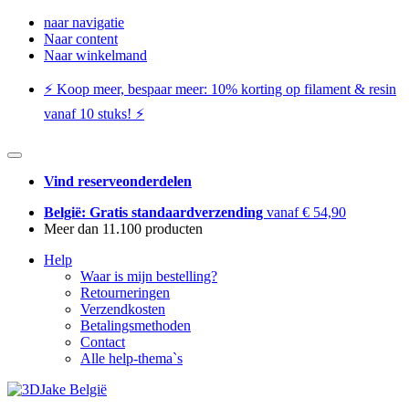
naar navigatie
Naar content
Naar winkelmand
⚡️ Koop meer, bespaar meer: ​​10% korting op filament & resin
vanaf 10 stuks! ⚡️
Vind reserveonderdelen
België: Gratis standaardverzending
vanaf € 54,90
Meer dan 11.100 producten
Help
Waar is mijn bestelling?
Retourneringen
Verzendkosten
Betalingsmethoden
Contact
Alle help-thema`s