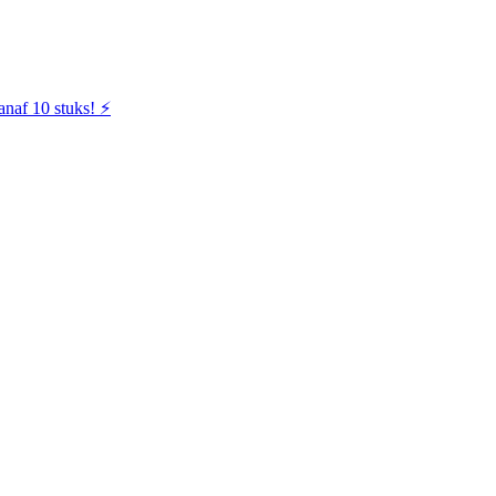
naf 10 stuks! ⚡️