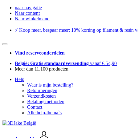
naar navigatie
Naar content
Naar winkelmand
⚡️ Koop meer, bespaar meer: ​​10% korting op filament & resin va
Vind reserveonderdelen
België: Gratis standaardverzending
vanaf € 54,90
Meer dan 11.100 producten
Help
Waar is mijn bestelling?
Retourneringen
Verzendkosten
Betalingsmethoden
Contact
Alle help-thema`s