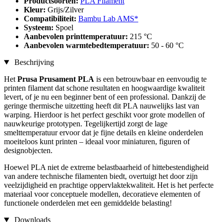
Productsoorten:
PLA Filament
Kleur:
Grijs/Zilver
Compatibiliteit:
Bambu Lab AMS*
Systeem:
Spoel
Aanbevolen printtemperatuur:
215 °C
Aanbevolen warmtebedtemperatuur:
50 - 60 °C
Beschrijving
Het
Prusa Prusament PLA
is een betrouwbaar en eenvoudig te
printen filament dat schone resultaten en hoogwaardige kwaliteit
levert, of je nu een beginner bent of een professional. Dankzij de
geringe thermische uitzetting heeft dit PLA nauwelijks last van
warping. Hierdoor is het perfect geschikt voor grote modellen of
nauwkeurige prototypen. Tegelijkertijd zorgt de lage
smelttemperatuur ervoor dat je fijne details en kleine onderdelen
moeiteloos kunt printen – ideaal voor miniaturen, figuren of
designobjecten.
Hoewel PLA niet de extreme belastbaarheid of hittebestendigheid
van andere technische filamenten biedt, overtuigt het door zijn
veelzijdigheid en prachtige oppervlaktekwaliteit. Het is het perfecte
materiaal voor conceptuele modellen, decoratieve elementen of
functionele onderdelen met een gemiddelde belasting!
Downloads