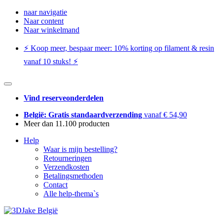
naar navigatie
Naar content
Naar winkelmand
⚡️ Koop meer, bespaar meer: ​​10% korting op filament & resin
vanaf 10 stuks! ⚡️
Vind reserveonderdelen
België: Gratis standaardverzending
vanaf € 54,90
Meer dan 11.100 producten
Help
Waar is mijn bestelling?
Retourneringen
Verzendkosten
Betalingsmethoden
Contact
Alle help-thema`s