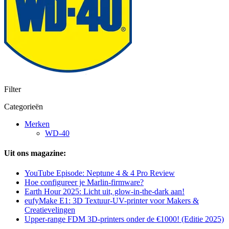
Filter
Categorieën
Merken
WD-40
Uit ons magazine:
YouTube Episode: Neptune 4 & 4 Pro Review
Hoe configureer je Marlin-firmware?
Earth Hour 2025: Licht uit, glow-in-the-dark aan!
eufyMake E1: 3D Textuur-UV-printer voor Makers &
Creatievelingen
Upper-range FDM 3D-printers onder de €1000! (Editie 2025)