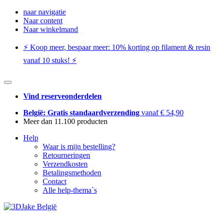
naar navigatie
Naar content
Naar winkelmand
⚡️ Koop meer, bespaar meer: ​​10% korting op filament & resin
vanaf 10 stuks! ⚡️
Vind reserveonderdelen
België: Gratis standaardverzending
vanaf € 54,90
Meer dan 11.100 producten
Help
Waar is mijn bestelling?
Retourneringen
Verzendkosten
Betalingsmethoden
Contact
Alle help-thema`s