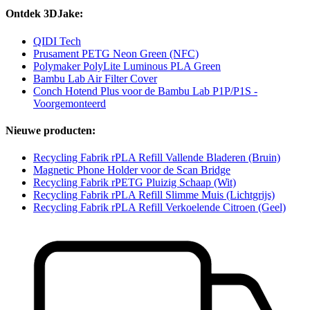
Ontdek 3DJake:
QIDI Tech
Prusament PETG Neon Green (NFC)
Polymaker PolyLite Luminous PLA Green
Bambu Lab Air Filter Cover
Conch Hotend Plus voor de Bambu Lab P1P/P1S -
Voorgemonteerd
Nieuwe producten:
Recycling Fabrik rPLA Refill Vallende Bladeren (Bruin)
Magnetic Phone Holder voor de Scan Bridge
Recycling Fabrik rPETG Pluizig Schaap (Wit)
Recycling Fabrik rPLA Refill Slimme Muis (Lichtgrijs)
Recycling Fabrik rPLA Refill Verkoelende Citroen (Geel)