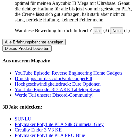
optimal für meinen Anycubic I3 Mega mit Ultrabase. Genau
die richtige Haftung für alle bis jetzt von mir getesteten PLA,
die Creme lässt sich gut auftragen, hält stark aber nicht zu
stark, perfekte Haftung, keinerlei Fehler mehr.
War diese Bewertung für dich hilfreich?
(3)
(1)
Ja
Nein
Alle Erfahrungsberichte anzeigen
Dieses Produkt bewerten
Aus unserem Magazin:
YouTube Episode: Reverse Engineering Home Gadgets
Drucktipps für das colorFabb copperFill
Hochgeschwindigkeitsdruck: Eure Optionen
YouTube Episode: 3DJAKE Tabletop Resin
Werde Teil unserer Discord-Community!
3DJake entdecken:
SUNLU
Polymaker PolyLite PLA Silk Gunmetal Grey
Creality Ender 3 V3 KE
Polymaker PolyLite PLA PRO Blue