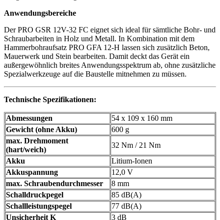
Anwendungsbereiche
Der PRO GSR 12V-32 FC eignet sich ideal für sämtliche Bohr- und
Schraubarbeiten in Holz und Metall. In Kombination mit dem
Hammerbohraufsatz PRO GFA 12-H lassen sich zusätzlich Beton,
Mauerwerk und Stein bearbeiten. Damit deckt das Gerät ein
außergewöhnlich breites Anwendungsspektrum ab, ohne zusätzliche
Spezialwerkzeuge auf die Baustelle mitnehmen zu müssen.
Technische Spezifikationen:
Abmessungen
54 x 109 x 160 mm
Gewicht (ohne Akku)
600 g
max. Drehmoment
32 Nm / 21 Nm
(hart/weich)
Akku
Litium-Ionen
Akkuspannung
12,0 V
max. Schraubendurchmesser
8 mm
Schalldruckpegel
85 dB(A)
Schallleistungspegel
77 dB(A)
Unsicherheit K
3 dB