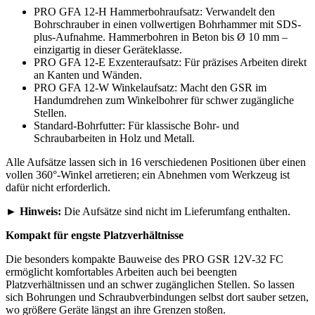
PRO GFA 12-H Hammerbohraufsatz: Verwandelt den
Bohrschrauber in einen vollwertigen Bohrhammer mit SDS-
plus-Aufnahme. Hammerbohren in Beton bis Ø 10 mm –
einzigartig in dieser Geräteklasse.
PRO GFA 12-E Exzenteraufsatz: Für präzises Arbeiten direkt
an Kanten und Wänden.
PRO GFA 12-W Winkelaufsatz: Macht den GSR im
Handumdrehen zum Winkelbohrer für schwer zugängliche
Stellen.
Standard-Bohrfutter: Für klassische Bohr- und
Schraubarbeiten in Holz und Metall.
Alle Aufsätze lassen sich in 16 verschiedenen Positionen über einen
vollen 360°-Winkel arretieren; ein Abnehmen vom Werkzeug ist
dafür nicht erforderlich.
►
Hinweis:
Die Aufsätze sind nicht im Lieferumfang enthalten.
Kompakt für engste Platzverhältnisse
Die besonders kompakte Bauweise des PRO GSR 12V-32 FC
ermöglicht komfortables Arbeiten auch bei beengten
Platzverhältnissen und an schwer zugänglichen Stellen. So lassen
sich Bohrungen und Schraubverbindungen selbst dort sauber setzen,
wo größere Geräte längst an ihre Grenzen stoßen.