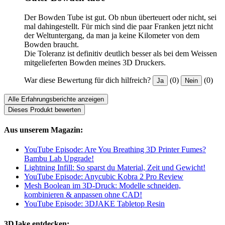
Der Bowden Tube ist gut. Ob nbun überteuert oder nicht, sei
mal dahingestellt. Für mich sind die paar Franken jetzt nicht
der Weltuntergang, da man ja keine Kilometer von dem
Bowden braucht.
Die Toleranz ist definitiv deutlich besser als bei dem Weissen
mitgelieferten Bowden meines 3D Druckers.
War diese Bewertung für dich hilfreich?
(0)
(0)
Ja
Nein
Alle Erfahrungsberichte anzeigen
Dieses Produkt bewerten
Aus unserem Magazin:
YouTube Episode: Are You Breathing 3D Printer Fumes?
Bambu Lab Upgrade!
Lightning Infill: So sparst du Material, Zeit und Gewicht!
YouTube Episode: Anycubic Kobra 2 Pro Review
Mesh Boolean im 3D-Druck: Modelle schneiden,
kombinieren & anpassen ohne CAD!
YouTube Episode: 3DJAKE Tabletop Resin
3DJake entdecken: