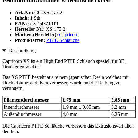
Produktinformationen & technische Daten:
Art.-Nr.:
CC-XS-175-2
Inhalt:
1 Stk
EAN:
618194321919
Hersteller-Nr.:
XS-175-2
Marken (Hersteller):
Capricorn
Produktarten:
PTFE-Schläuche
Beschreibung
Capricorn XS ist ein High-End PTFE Schlauch speziell für 3D-
Drucker entwickelt.
Das XS PTFE besteht aus reinem japanischen Resin welches mit
Hochleistungsadditiven verbessert wurde um die Reibung zu
verringern.
Filamentdurchmesser
1,75 mm
2,85 mm
Innendurchmesser
1.9 mm ± 0.05 mm
3,2 mm
Außendurchmesser
4,0 mm
6,35 mm
Die Capricorn PTFE Schläuche verbessern das Extrusionsverhalten
deutlich.