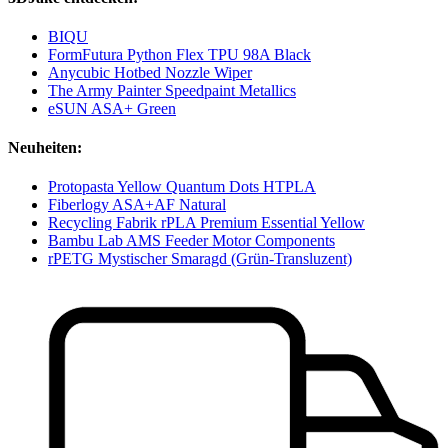
BIQU
FormFutura Python Flex TPU 98A Black
Anycubic Hotbed Nozzle Wiper
The Army Painter Speedpaint Metallics
eSUN ASA+ Green
Neuheiten:
Protopasta Yellow Quantum Dots HTPLA
Fiberlogy ASA+AF Natural
Recycling Fabrik rPLA Premium Essential Yellow
Bambu Lab AMS Feeder Motor Components
rPETG Mystischer Smaragd (Grün-Transluzent)