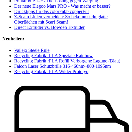
PrintaFix Basic - Die Lösung gegen Warping.
Der neue Elegoo Mars PRO - Was macht er besser?
Drucktipps für das colorFabb copperFill
Z-Seam Linien vermeiden: So bekommst du glatte
Oberflächen mit Scarf Seam!
Direct-Extruder vs. Bowden-Extruder
Neuheiten:
Vallejo Steele Rule
Recycling Fabrik rPLA Speziale Rainbow
Recycling Fabrik rPLA Refill Verborgene Lagune (Blau)
Falcon Laser Schutzbrille 316-460nm~800-1095nm
Recycling Fabrik rPLA Wilder Prototyp