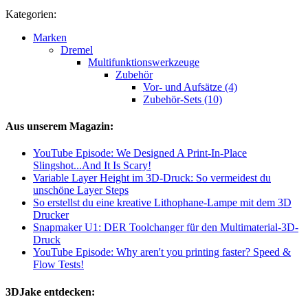
Kategorien:
Marken
Dremel
Multifunktionswerkzeuge
Zubehör
Vor- und Aufsätze (4)
Zubehör-Sets (10)
Aus unserem Magazin:
YouTube Episode: We Designed A Print-In-Place
Slingshot...And It Is Scary!
Variable Layer Height im 3D-Druck: So vermeidest du
unschöne Layer Steps
So erstellst du eine kreative Lithophane-Lampe mit dem 3D
Drucker
Snapmaker U1: DER Toolchanger für den Multimaterial-3D-
Druck
YouTube Episode: Why aren't you printing faster? Speed &
Flow Tests!
3DJake entdecken: