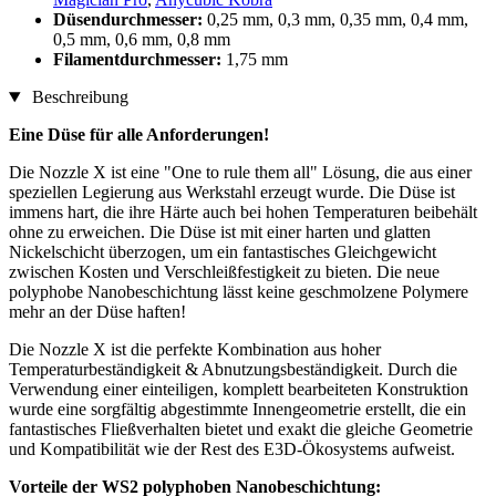
Düsendurchmesser:
0,25 mm, 0,3 mm, 0,35 mm, 0,4 mm,
0,5 mm, 0,6 mm, 0,8 mm
Filamentdurchmesser:
1,75 mm
Beschreibung
Eine Düse für alle Anforderungen!
Die Nozzle X ist eine "One to rule them all" Lösung, die aus einer
speziellen Legierung aus Werkstahl erzeugt wurde. Die Düse ist
immens hart, die ihre Härte auch bei hohen Temperaturen beibehält
ohne zu erweichen. Die Düse ist mit einer harten und glatten
Nickelschicht überzogen, um ein fantastisches Gleichgewicht
zwischen Kosten und Verschleißfestigkeit zu bieten. Die neue
polyphobe Nanobeschichtung lässt keine geschmolzene Polymere
mehr an der Düse haften!
Die Nozzle X ist die perfekte Kombination aus hoher
Temperaturbeständigkeit & Abnutzungsbeständigkeit. Durch die
Verwendung einer einteiligen, komplett bearbeiteten Konstruktion
wurde eine sorgfältig abgestimmte Innengeometrie erstellt, die ein
fantastisches Fließverhalten bietet und exakt die gleiche Geometrie
und Kompatibilität wie der Rest des E3D-Ökosystems aufweist.
Vorteile der WS2 polyphoben Nanobeschichtung: