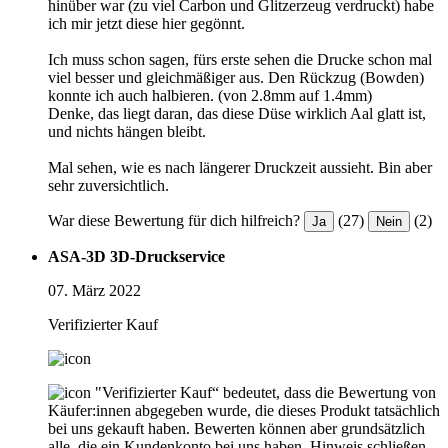
hinüber war (zu viel Carbon und Glitzerzeug verdruckt) habe
ich mir jetzt diese hier gegönnt.
Ich muss schon sagen, fürs erste sehen die Drucke schon mal
viel besser und gleichmäßiger aus. Den Rückzug (Bowden)
konnte ich auch halbieren. (von 2.8mm auf 1.4mm)
Denke, das liegt daran, das diese Düse wirklich Aal glatt ist,
und nichts hängen bleibt.
Mal sehen, wie es nach längerer Druckzeit aussieht. Bin aber
sehr zuversichtlich.
War diese Bewertung für dich hilfreich?
(27)
(2)
Ja
Nein
ASA-3D 3D-Druckservice
07. März 2022
Verifizierter Kauf
"Verifizierter Kauf“ bedeutet, dass die Bewertung von
Käufer:innen abgegeben wurde, die dieses Produkt tatsächlich
bei uns gekauft haben. Bewerten können aber grundsätzlich
alle, die ein Kundenkonto bei uns haben.
Hinweis schließen