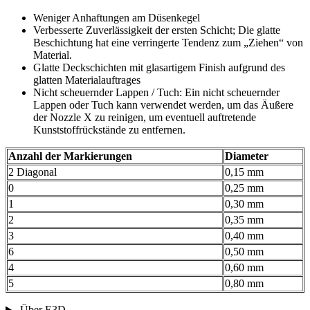
Weniger Anhaftungen am Düsenkegel
Verbesserte Zuverlässigkeit der ersten Schicht; Die glatte
Beschichtung hat eine verringerte Tendenz zum „Ziehen“ von
Material.
Glatte Deckschichten mit glasartigem Finish aufgrund des
glatten Materialauftrages
Nicht scheuernder Lappen / Tuch: Ein nicht scheuernder
Lappen oder Tuch kann verwendet werden, um das Äußere
der Nozzle X zu reinigen, um eventuell auftretende
Kunststoffrückstände zu entfernen.
Anzahl der Markierungen
Diameter
2 Diagonal
0,15 mm
0
0,25 mm
1
0,30 mm
2
0,35 mm
3
0,40 mm
6
0,50 mm
4
0,60 mm
5
0,80 mm
Über E3D