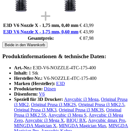
E3D V6 Nozzle X - 1,75 mm, 0,40 mm
€ 43,99
E3D V6 Nozzle X - 1,75 mm, 0,60 mm
€ 43,99
Gesamtpreis:
€ 87,98
Beide in den Warenkorb
Produktinformationen & technische Daten:
Art.-Nr.:
E3D-V6-NOZZLE-4TC-175-400
Inhalt:
1 Stk
Hersteller-Nr.:
V6-NOZZLE-4TC-175-400
Marken (Hersteller):
E3D
Produktarten:
Düsen
Düsenform:
V6
Speziell für 3D Drucker:
Anycubic i3 Mega
,
Original Prusa
i3 MK2
,
Original Prusa i3 MK2S
,
Original Prusa i3 MK2.5
,
Original Prusa i3 MK3
,
Original Prusa i3 MK3S
,
Original
Prusa i3 MK2.5S
,
Anycubic i3 Mega S
,
Anycubic i3 Mega
Zero
,
Anycubic i3 Mega X
,
BIQU BX
,
Anycubic 4max Pro
,
MINGDA Magician X
,
MINGDA Magician Max
,
MINGDA
Magician Pro
,
Anycubic Kobra